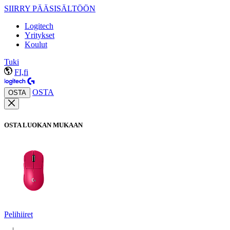
SIIRRY PÄÄSISÄLTÖÖN
Logitech
Yritykset
Koulut
Tuki
FI,fi
OSTA
OSTA
OSTA LUOKAN MUKAAN
Pelihiiret