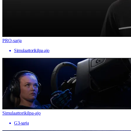
PRO-sarja
Simulaattorikilpa-ajo
Simulaattorikilpa-ajo
G3-sarja