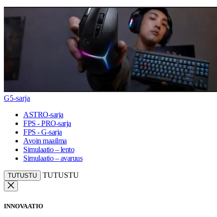
G5-sarja
ASTRO-sarja
FPS - PRO-sarja
FPS - G-sarja
Avoin maailma
Simulaatio – lento
Simulaatio – avaruus
TUTUSTU
TUTUSTU
INNOVAATIO