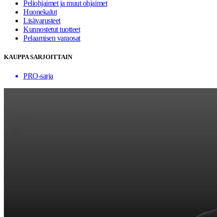
Peliohjaimet ja muut ohjaimet
Huonekalut
Lisävarusteet
Kunnostetut tuotteet
Pelaamisen varaosat
KAUPPA SARJOITTAIN
PRO-sarja