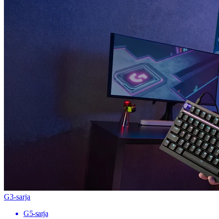
G3-sarja
G5-sarja