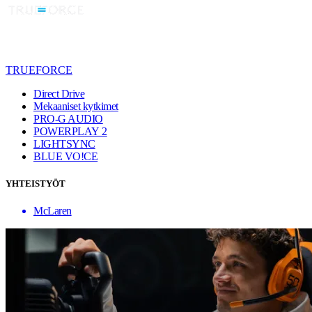
TRUEFORCE
Direct Drive
Mekaaniset kytkimet
PRO-G AUDIO
POWERPLAY 2
LIGHTSYNC
BLUE VO!CE
YHTEISTYÖT
McLaren