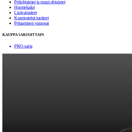
Peliohjaimet ja muut ohjaimet
Huonekalut
Lisävarusteet
Kunnostetut tuotteet
Pelaamisen varaosat
KAUPPA SARJOITTAIN
PRO-sarja