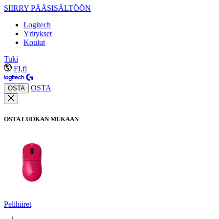
SIIRRY PÄÄSISÄLTÖÖN
Logitech
Yritykset
Koulut
Tuki
FI,fi
OSTA
OSTA
OSTA LUOKAN MUKAAN
Pelihiiret