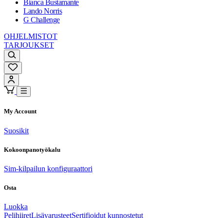
Bianca Bustamante
Lando Norris
G Challenge
OHJELMISTOT
TARJOUKSET
My Account
Suosikit
Kokoonpanotyökalu
Sim-kilpailun konfiguraattori
Osta
Luokka
Pelihiiret
Lisävarusteet
Sertifioidut kunnostetut