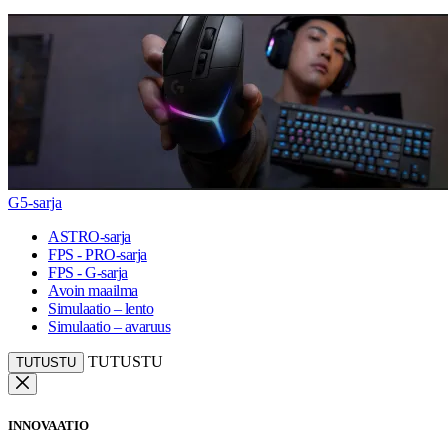
G5-sarja
ASTRO-sarja
FPS - PRO-sarja
FPS - G-sarja
Avoin maailma
Simulaatio – lento
Simulaatio – avaruus
TUTUSTU
TUTUSTU
INNOVAATIO