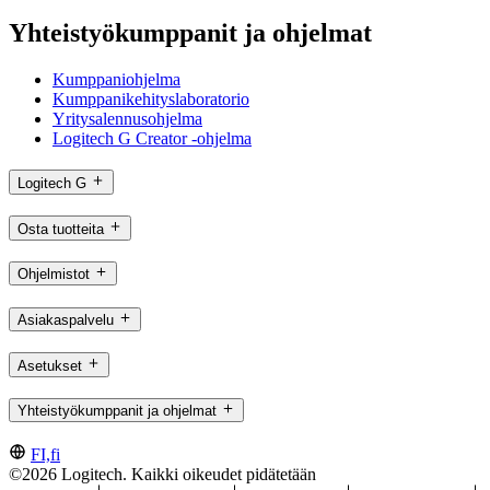
Yhteistyökumppanit ja ohjelmat
Kumppaniohjelma
Kumppanikehityslaboratorio
Yritysalennusohjelma
Logitech G Creator -ohjelma
Logitech G
Osta tuotteita
Ohjelmistot
Asiakaspalvelu
Asetukset
Yhteistyökumppanit ja ohjelmat
FI,fi
©2026 Logitech. Kaikki oikeudet pidätetään