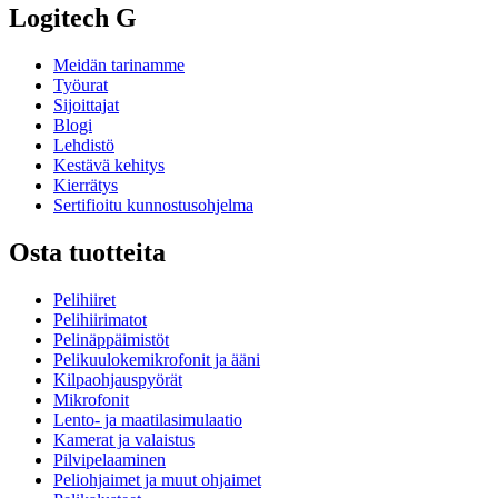
Logitech G
Meidän tarinamme
Työurat
Sijoittajat
Blogi
Lehdistö
Kestävä kehitys
Kierrätys
Sertifioitu kunnostusohjelma
Osta tuotteita
Pelihiiret
Pelihiirimatot
Pelinäppäimistöt
Pelikuulokemikrofonit ja ääni
Kilpaohjauspyörät
Mikrofonit
Lento- ja maatilasimulaatio
Kamerat ja valaistus
Pilvipelaaminen
Peliohjaimet ja muut ohjaimet