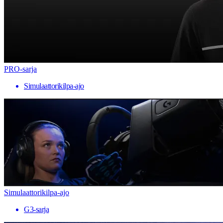
PRO-sarja
Simulaattorikilpa-ajo
Simulaattorikilpa-ajo
G3-sarja