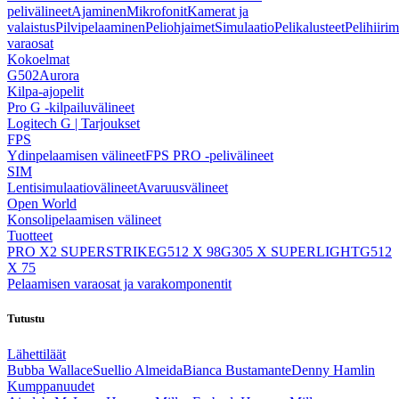
pelivälineet
Ajaminen
Mikrofonit
Kamerat ja
valaistus
Pilvipelaaminen
Peliohjaimet
Simulaatio
Pelikalusteet
Pelihiirim
varaosat
Kokoelmat
G502
Aurora
Kilpa-ajopelit
Pro G -kilpailuvälineet
Logitech G | Tarjoukset
FPS
Ydinpelaamisen välineet
FPS PRO -pelivälineet
SIM
Lentisimulaatiovälineet
Avaruusvälineet
Open World
Konsolipelaamisen välineet
Tuotteet
PRO X2 SUPERSTRIKE
G512 X 98
G305 X SUPERLIGHT
G512
X 75
Pelaamisen varaosat ja varakomponentit
Tutustu
Lähettiläät
Bubba Wallace
Suellio Almeida
Bianca Bustamante
Denny Hamlin
Kumppanuudet