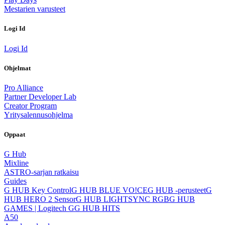
Mestarien varusteet
Logi Id
Logi Id
Ohjelmat
Pro Alliance
Partner Developer Lab
Creator Program
Yritysalennusohjelma
Oppaat
G Hub
Mixline
ASTRO-sarjan ratkaisu
Guides
G HUB Key Control
G HUB BLUE VO!CE
G HUB ‑perusteet
G
HUB HERO 2 Sensor
G HUB LIGHTSYNC RGB
G HUB
GAMES | Logitech G
G HUB HITS
A50