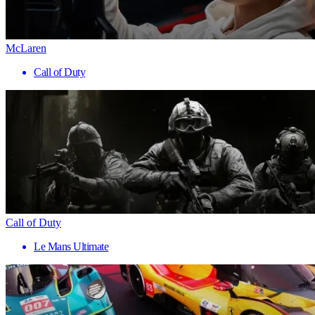
McLaren
Call of Duty
Call of Duty
Le Mans Ultimate