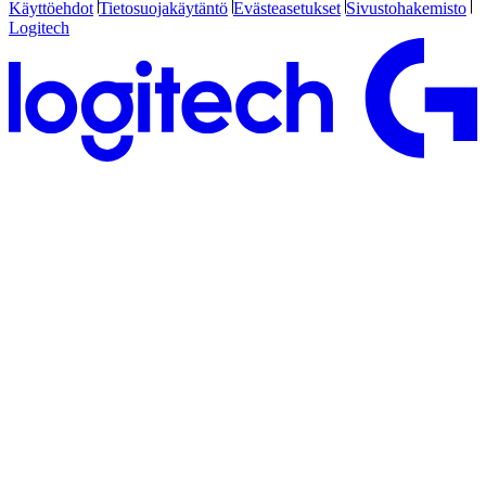
Käyttöehdot
Tietosuojakäytäntö
Evästeasetukset
Sivustohakemisto
Logitech