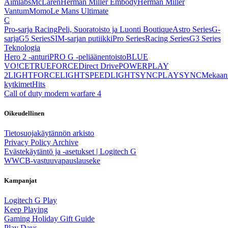
Aimlabs
McLaren
Herman Miller Embody
Herman Miller
Vantum
Momo
Le Mans Ultimate
C
Pro-sarja Racing
Peli, Suoratoisto ja Luonti Boutique
Astro Series
G-
sarja
G5 Series
SIM-sarjan putiikki
Pro Series
Racing Series
G3 Series
Teknologia
Hero 2 -anturi
PRO G -peliäänentoisto
BLUE
VO!CE
TRUEFORCE
Direct Drive
POWERPLAY
2
LIGHTFORCE
LIGHTSPEED
LIGHTSYNC
PLAYSYNC
Mekaani
kytkimet
Hits
Call of duty modern warfare 4
Oikeudellinen
Tietosuojakäytännön arkisto
Privacy Policy Archive
Evästekäytäntö ja -asetukset | Logitech G
WWCB-vastuuvapauslauseke
Kampanjat
Logitech G Play
Keep Playing
Gaming Holiday Gift Guide
Play Days