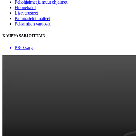
Peliohjaimet ja muut ohjaimet
Huonekalut
Lisävarusteet
Kunnostetut tuotteet
Pelaamisen varaosat
KAUPPA SARJOITTAIN
PRO-sarja