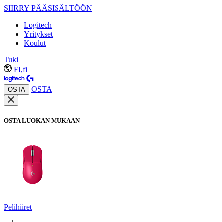
SIIRRY PÄÄSISÄLTÖÖN
Logitech
Yritykset
Koulut
Tuki
FI,fi
OSTA
OSTA
OSTA LUOKAN MUKAAN
Pelihiiret