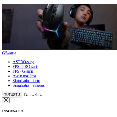
G5-sarja
ASTRO-sarja
FPS - PRO-sarja
FPS - G-sarja
Avoin maailma
Simulaatio – lento
Simulaatio – avaruus
TUTUSTU
TUTUSTU
INNOVAATIO