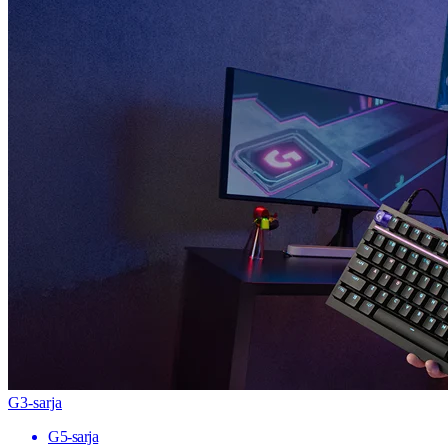
G3-sarja
G5-sarja