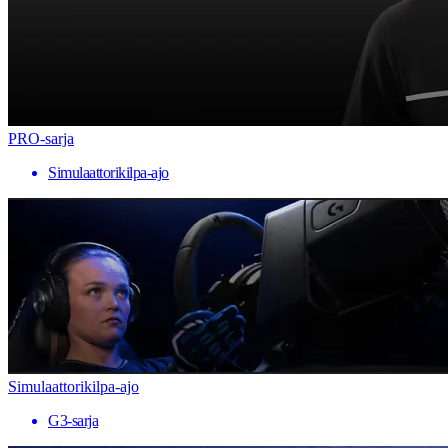
PRO-sarja
Simulaattorikilpa-ajo
Simulaattorikilpa-ajo
G3-sarja