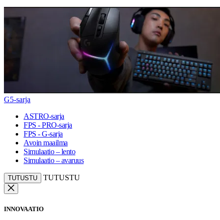
G5-sarja
ASTRO-sarja
FPS - PRO-sarja
FPS - G-sarja
Avoin maailma
Simulaatio – lento
Simulaatio – avaruus
TUTUSTU
TUTUSTU
INNOVAATIO