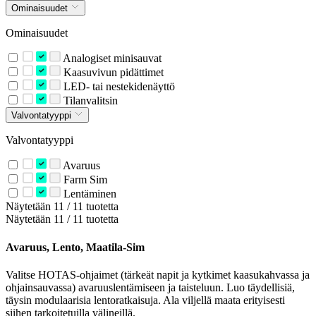
Ominaisuudet
Ominaisuudet
Analogiset minisauvat
Kaasuvivun pidättimet
LED- tai nestekidenäyttö
Tilanvalitsin
Valvontatyyppi
Valvontatyyppi
Avaruus
Farm Sim
Lentäminen
Näytetään 11 / 11 tuotetta
Näytetään 11 / 11 tuotetta
Avaruus, Lento, Maatila-Sim
Valitse HOTAS-ohjaimet (tärkeät napit ja kytkimet kaasukahvassa ja
ohjainsauvassa) avaruuslentämiseen ja taisteluun. Luo täydellisiä,
täysin modulaarisia lentoratkaisuja. Ala viljellä maata erityisesti
siihen tarkoitetuilla välineillä.