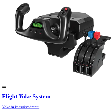
Flight Yoke System
Yoke ja kaasukvadrantti