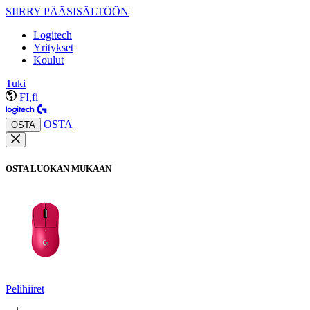
SIIRRY PÄÄSISÄLTÖÖN
Logitech
Yritykset
Koulut
Tuki
FI,fi
OSTA
OSTA
OSTA LUOKAN MUKAAN
Pelihiiret