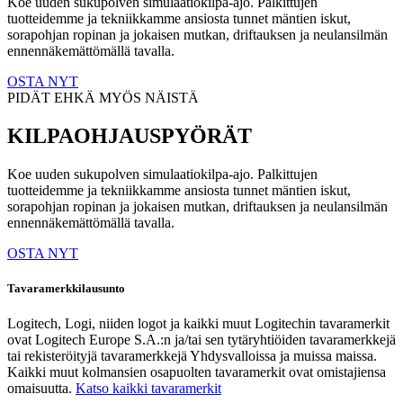
Koe uuden sukupolven simulaatiokilpa-ajo. Palkittujen
tuotteidemme ja tekniikkamme ansiosta tunnet mäntien iskut,
sorapohjan ropinan ja jokaisen mutkan, driftauksen ja neulansilmän
ennennäkemättömällä tavalla.
OSTA NYT
PIDÄT EHKÄ MYÖS NÄISTÄ
KILPAOHJAUSPYÖRÄT
Koe uuden sukupolven simulaatiokilpa-ajo. Palkittujen
tuotteidemme ja tekniikkamme ansiosta tunnet mäntien iskut,
sorapohjan ropinan ja jokaisen mutkan, driftauksen ja neulansilmän
ennennäkemättömällä tavalla.
OSTA NYT
Tavaramerkkilausunto
Logitech, Logi, niiden logot ja kaikki muut Logitechin tavaramerkit
ovat Logitech Europe S.A.:n ja/tai sen tytäryhtiöiden tavaramerkkejä
tai rekisteröityjä tavaramerkkejä Yhdysvalloissa ja muissa maissa.
Kaikki muut kolmansien osapuolten tavaramerkit ovat omistajiensa
omaisuutta.
Katso kaikki tavaramerkit