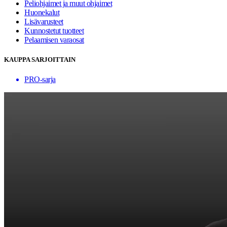
Peliohjaimet ja muut ohjaimet
Huonekalut
Lisävarusteet
Kunnostetut tuotteet
Pelaamisen varaosat
KAUPPA SARJOITTAIN
PRO-sarja