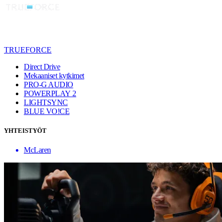
TRUEFORCE
Direct Drive
Mekaaniset kytkimet
PRO-G AUDIO
POWERPLAY 2
LIGHTSYNC
BLUE VO!CE
YHTEISTYÖT
McLaren