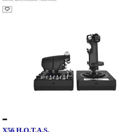
X56 H.O.T.A.S.