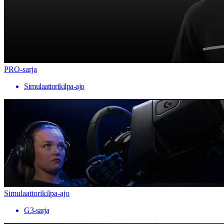
PRO-sarja
Simulaattorikilpa-ajo
Simulaattorikilpa-ajo
G3-sarja