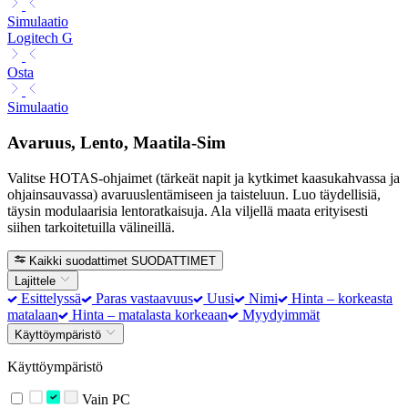
Simulaatio
Logitech G
Osta
Simulaatio
Avaruus, Lento, Maatila-Sim
Valitse HOTAS-ohjaimet (tärkeät napit ja kytkimet kaasukahvassa ja
ohjainsauvassa) avaruuslentämiseen ja taisteluun. Luo täydellisiä,
täysin modulaarisia lentoratkaisuja. Ala viljellä maata erityisesti
siihen tarkoitetuilla välineillä.
Kaikki suodattimet
SUODATTIMET
Lajittele
Esittelyssä
Paras vastaavuus
Uusi
Nimi
Hinta – korkeasta
matalaan
Hinta – matalasta korkeaan
Myydyimmät
Käyttöympäristö
Käyttöympäristö
Vain PC