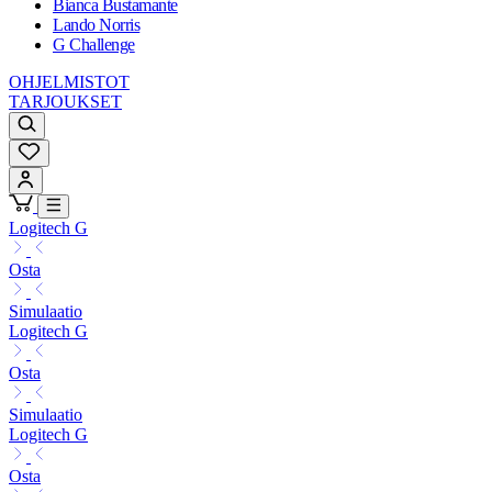
Bianca Bustamante
Lando Norris
G Challenge
OHJELMISTOT
TARJOUKSET
Logitech G
Osta
Simulaatio
Logitech G
Osta
Simulaatio
Logitech G
Osta