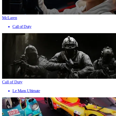
McLaren
Call of Duty
Call of Duty
Le Mans Ultimate