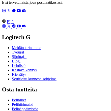
Etsi tervetuliaistarjous postilaatikostasi.
FI,fi
Logitech G
Meidän tarinamme
Työurat
Sijoittajat
Blogi
Lehdistö
Kestävä kehitys
Kierrätys
Sertifioitu kunnostusohjelma
Osta tuotteita
Pelihiiret
Pelihiirimatot
Pelinäppäimistöt