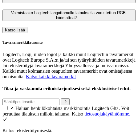
Valmistaako Logitech langattomalla latauksella varustettua RGB-
hiirimattoa?
Katso lisää
Tavaramerkkilausunto
Logitech, Logi, niiden logot ja kaikki muut Logitechin tavaramerkit
ovat Logitech Europe S.A.:n ja/tai sen tytäryhtiöiden tavaramerkkejä
tai rekisteröityjä tavaramerkkejä Yhdysvalloissa ja muissa maissa.
Kaikki muut kolmansien osapuolten tavaramerkit ovat omistajiensa
omaisuutta.
Katso kaikki tavaramerkit
Tilaa ja vastaanota erikoistarjouksesi sekä eksklusiiviset edut.
Haluan henkilökohtaista markkinointia Logitech Gltä. Voit
peruuttaa tilauksen milloin tahansa. Katso
tietosuojakäytäntömme.
Kiitos rekisteröitymisestä.