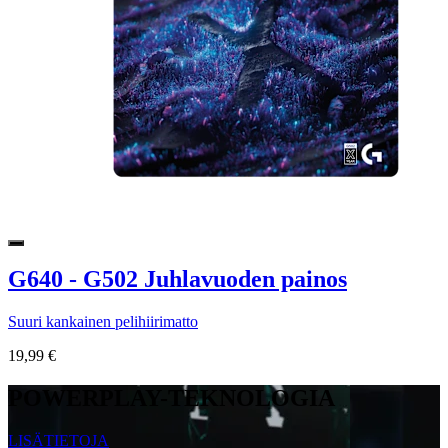
G640 - G502 Juhlavuoden painos
Suuri kankainen pelihiirimatto
19,99 €
POWERPLAY-TEKNOLOGIA
LISÄTIETOJA