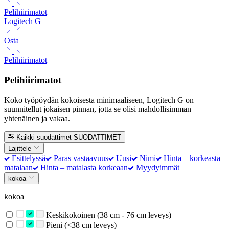
Pelihiirimatot
Logitech G
Osta
Pelihiirimatot
Pelihiirimatot
Koko työpöydän kokoisesta minimaaliseen, Logitech G on
suunnitellut jokaisen pinnan, jotta se olisi mahdollisimman
yhtenäinen ja vakaa.
Kaikki suodattimet
SUODATTIMET
Lajittele
Esittelyssä
Paras vastaavuus
Uusi
Nimi
Hinta – korkeasta
matalaan
Hinta – matalasta korkeaan
Myydyimmät
kokoa
kokoa
Keskikokoinen (38 cm - 76 cm leveys)
Pieni (<38 cm leveys)