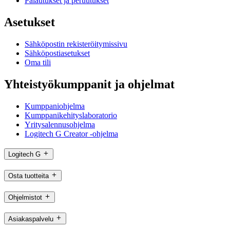
Palautukset ja peruutukset
Asetukset
Sähköpostin rekisteröitymissivu
Sähköpostiasetukset
Oma tili
Yhteistyökumppanit ja ohjelmat
Kumppaniohjelma
Kumppanikehityslaboratorio
Yritysalennusohjelma
Logitech G Creator -ohjelma
Logitech G
Osta tuotteita
Ohjelmistot
Asiakaspalvelu