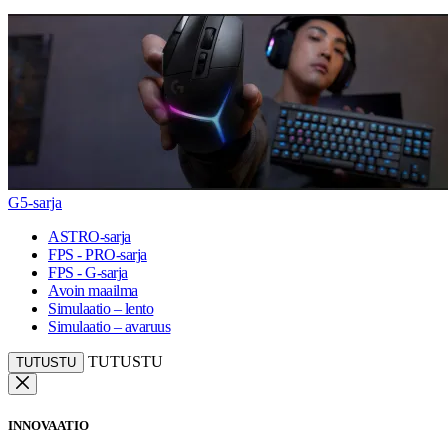
G5-sarja
ASTRO-sarja
FPS - PRO-sarja
FPS - G-sarja
Avoin maailma
Simulaatio – lento
Simulaatio – avaruus
TUTUSTU
TUTUSTU
INNOVAATIO