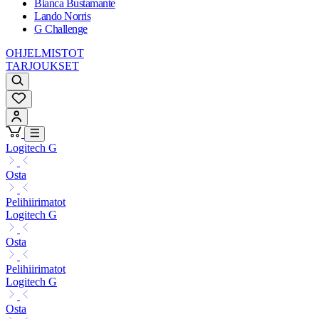
Bianca Bustamante
Lando Norris
G Challenge
OHJELMISTOT
TARJOUKSET
Logitech G
Osta
Pelihiirimatot
Logitech G
Osta
Pelihiirimatot
Logitech G
Osta