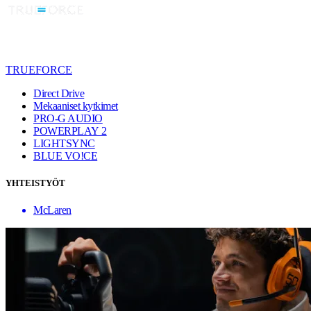
TRUEFORCE
Direct Drive
Mekaaniset kytkimet
PRO-G AUDIO
POWERPLAY 2
LIGHTSYNC
BLUE VO!CE
YHTEISTYÖT
McLaren