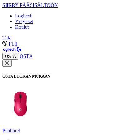
SIIRRY PÄÄSISÄLTÖÖN
Logitech
Yritykset
Koulut
Tuki
FI,fi
OSTA
OSTA
OSTA LUOKAN MUKAAN
Pelihiiret