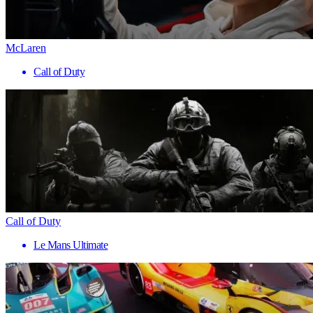
McLaren
Call of Duty
Call of Duty
Le Mans Ultimate