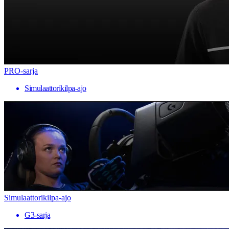
PRO-sarja
Simulaattorikilpa-ajo
Simulaattorikilpa-ajo
G3-sarja