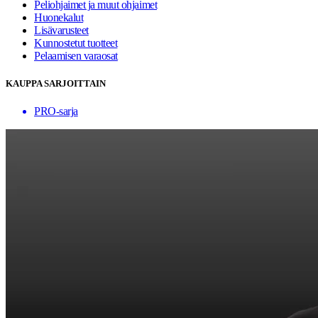
Peliohjaimet ja muut ohjaimet
Huonekalut
Lisävarusteet
Kunnostetut tuotteet
Pelaamisen varaosat
KAUPPA SARJOITTAIN
PRO-sarja