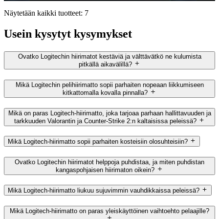
Näytetään kaikki tuotteet: 7
Usein kysytyt kysymykset
Ovatko Logitechin hiirimatot kestäviä ja välttävätkö ne kulumista
pitkällä aikavälillä?
Mikä Logitechin pelihiirimatto sopii parhaiten nopeaan liikkumiseen
kitkattomalla kovalla pinnalla?
Mikä on paras Logitech-hiirimatto, joka tarjoaa parhaan hallittavuuden ja
tarkkuuden Valorantin ja Counter-Strike 2:n kaltaisissa peleissä?
Mikä Logitech-hiirimatto sopii parhaiten kosteisiin olosuhteisiin?
Ovatko Logitechin hiirimatot helppoja puhdistaa, ja miten puhdistan
kangaspohjaisen hiirimaton oikein?
Mikä Logitech-hiirimatto liukuu sujuvimmin vauhdikkaissa peleissä?
Mikä Logitech-hiirimatto on paras yleiskäyttöinen vaihtoehto pelaajille?