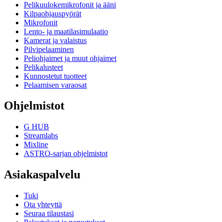
Pelikuulokemikrofonit ja ääni
Kilpaohjauspyörät
Mikrofonit
Lento- ja maatilasimulaatio
Kamerat ja valaistus
Pilvipelaaminen
Peliohjaimet ja muut ohjaimet
Pelikalusteet
Kunnostetut tuotteet
Pelaamisen varaosat
Ohjelmistot
G HUB
Streamlabs
Mixline
ASTRO-sarjan ohjelmistot
Asiakaspalvelu
Tuki
Ota yhteyttä
Seuraa tilaustasi