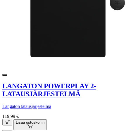
LANGATON POWERPLAY 2-
LATAUSJÄRJESTELMÄ
Langaton latausjärjestelmä
119,99 €
Lisää ostoskoriin