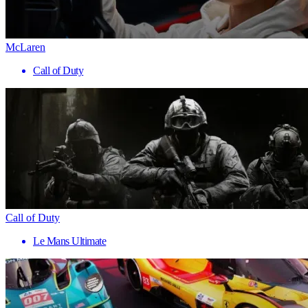
McLaren
Call of Duty
Call of Duty
Le Mans Ultimate