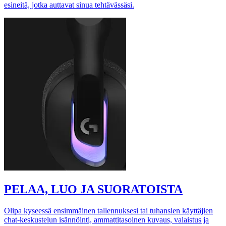
esineitä, jotka auttavat sinua tehtävässäsi.
PELAA, LUO JA SUORATOISTA
Olipa kyseessä ensimmäinen tallennuksesi tai tuhansien käyttäjien
chat-keskustelun isännöinti, ammattitasoinen kuvaus, valaistus ja