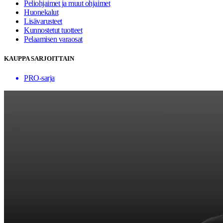
Peliohjaimet ja muut ohjaimet
Huonekalut
Lisävarusteet
Kunnostetut tuotteet
Pelaamisen varaosat
KAUPPA SARJOITTAIN
PRO-sarja