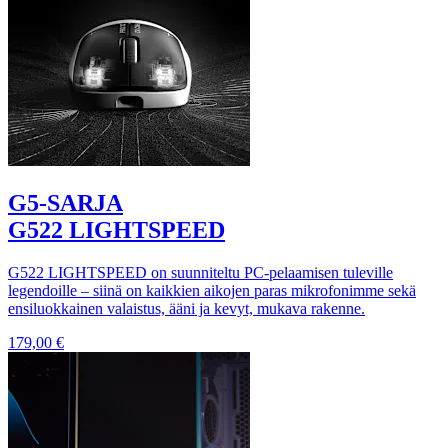
G5-SARJA
G522 LIGHTSPEED
G522 LIGHTSPEED on suunniteltu PC-pelaamisen tuleville
legendoille – siinä on kaikkien aikojen paras mikrofonimme sekä
ensiluokkainen valaistus, ääni ja kevyt, mukava rakenne.
179,00 €