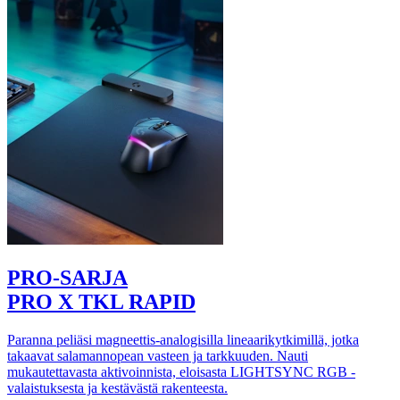
PRO-SARJA
PRO X TKL RAPID
Paranna peliäsi magneettis-analogisilla lineaarikytkimillä, jotka
takaavat salamannopean vasteen ja tarkkuuden. Nauti
mukautettavasta aktivoinnista, eloisasta LIGHTSYNC RGB -
valaistuksesta ja kestävästä rakenteesta.