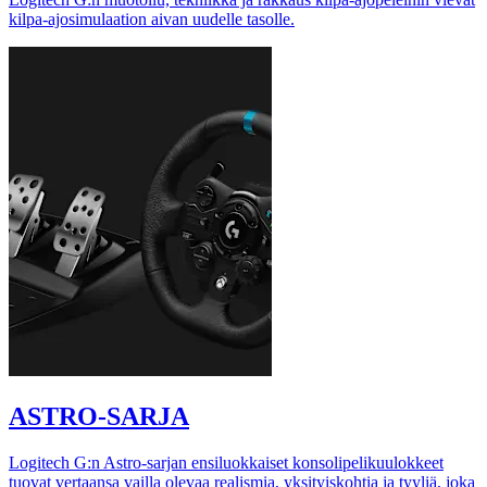
kilpa-ajosimulaation aivan uudelle tasolle.
ASTRO-SARJA
Logitech G:n Astro-sarjan ensiluokkaiset konsolipelikuulokkeet
tuovat vertaansa vailla olevaa realismia, yksityiskohtia ja tyyliä, joka