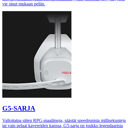
vie sinut mukaan peliin.
G5-SARJA
Valloitatpa sitten RPG-maailmoja, säästät speedrunista millisekunteja
tai vain pelaat kavereiden kanssa, G5-sarja on joukko legendaarisia