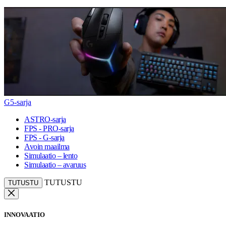
G5-sarja
ASTRO-sarja
FPS - PRO-sarja
FPS - G-sarja
Avoin maailma
Simulaatio – lento
Simulaatio – avaruus
TUTUSTU
TUTUSTU
INNOVAATIO