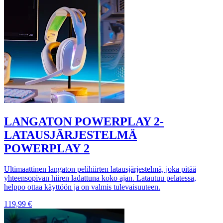
LANGATON POWERPLAY 2-
LATAUSJÄRJESTELMÄ
POWERPLAY 2
Ultimaattinen langaton pelihiirten latausjärjestelmä, joka pitää
yhteensopivan hiiren ladattuna koko ajan. Latautuu pelatessa,
helppo ottaa käyttöön ja on valmis tulevaisuuteen.
119,99 €