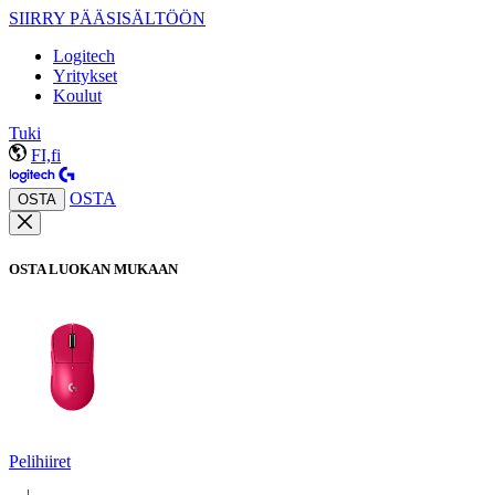
SIIRRY PÄÄSISÄLTÖÖN
Logitech
Yritykset
Koulut
Tuki
FI,fi
OSTA
OSTA
OSTA LUOKAN MUKAAN
Pelihiiret