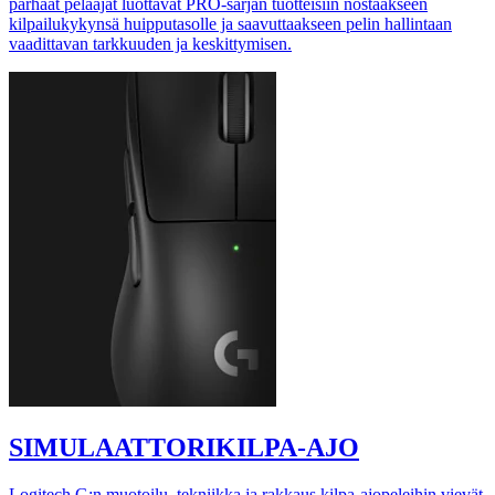
parhaat pelaajat luottavat PRO-sarjan tuotteisiin nostaakseen
kilpailukykynsä huipputasolle ja saavuttaakseen pelin hallintaan
vaadittavan tarkkuuden ja keskittymisen.
SIMULAATTORIKILPA-AJO
Logitech G:n muotoilu, tekniikka ja rakkaus kilpa-ajopeleihin vievät