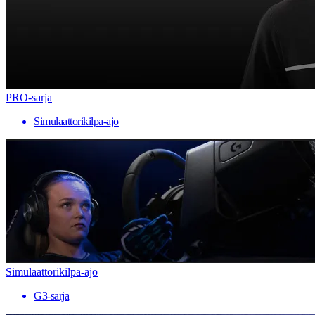
PRO-sarja
Simulaattorikilpa-ajo
Simulaattorikilpa-ajo
G3-sarja