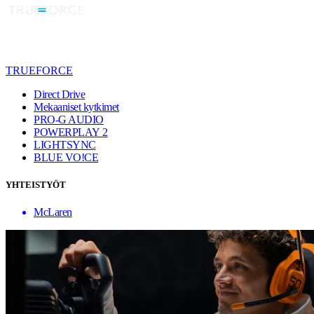
TRUEFORCE
Direct Drive
Mekaaniset kytkimet
PRO-G AUDIO
POWERPLAY 2
LIGHTSYNC
BLUE VO!CE
YHTEISTYÖT
McLaren