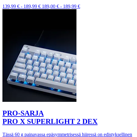
139,99 €
-
189,99 €
189,00 €
-
189,99 €
PRO-SARJA
PRO X SUPERLIGHT 2 DEX
Tässä 60 g painavassa epäsymmetrisessä hiiressä on edistyksellinen