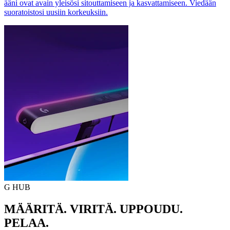
ääni ovat avain yleisösi sitouttamiseen ja kasvattamiseen. Viedään
suoratoistosi uusiin korkeuksiin.
G HUB
MÄÄRITÄ. VIRITÄ. UPPOUDU.
PELAA.