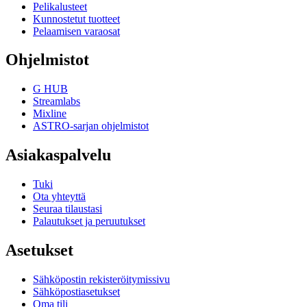
Pelikalusteet
Kunnostetut tuotteet
Pelaamisen varaosat
Ohjelmistot
G HUB
Streamlabs
Mixline
ASTRO-sarjan ohjelmistot
Asiakaspalvelu
Tuki
Ota yhteyttä
Seuraa tilaustasi
Palautukset ja peruutukset
Asetukset
Sähköpostin rekisteröitymissivu
Sähköpostiasetukset
Oma tili