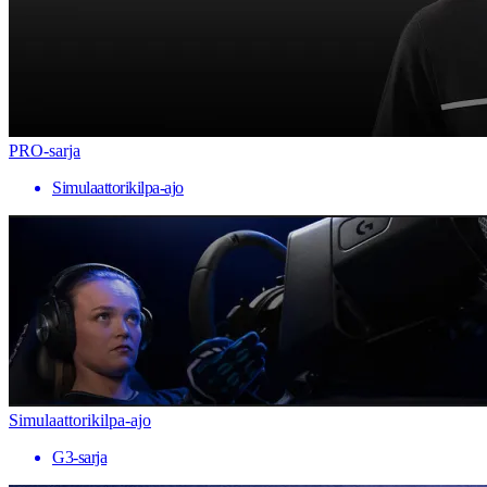
PRO-sarja
Simulaattorikilpa-ajo
Simulaattorikilpa-ajo
G3-sarja