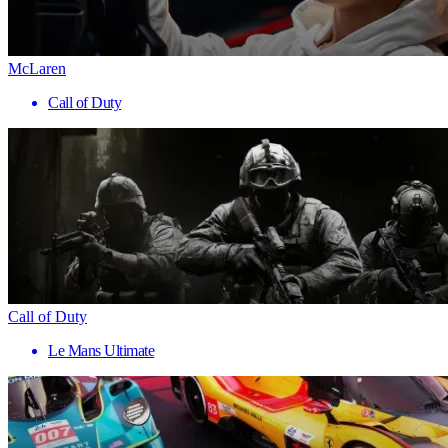
McLaren
Call of Duty
Call of Duty
Le Mans Ultimate