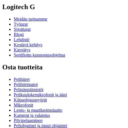
Logitech G
Meidän tarinamme
Työurat
Sijoittajat
Blogi
Lehdistö
Kestävä kehitys
Kierrätys
Sertifioitu kunnostusohjelma
Osta tuotteita
Pelihiiret
Pelihiirimatot
Pelinäppäimistöt
Pelikuulokemikrofonit ja ääni
Kilpaohjauspyörät
Mikrofonit
Lento- ja maatilasimulaatio
Kamerat ja valaistus
Pilvipelaaminen
Peliohjaimet ja muut ohjaimet