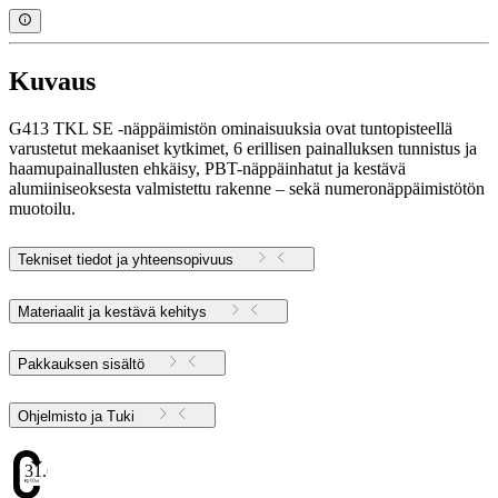
Kuvaus
G413 TKL SE -näppäimistön ominaisuuksia ovat tuntopisteellä
varustetut mekaaniset kytkimet, 6 erillisen painalluksen tunnistus ja
haamupainallusten ehkäisy, PBT-näppäinhatut ja kestävä
alumiiniseoksesta valmistettu rakenne – sekä numeronäppäimistötön
muotoilu.
Tekniset tiedot ja yhteensopivuus
Materiaalit ja kestävä kehitys
Pakkauksen sisältö
Ohjelmisto ja Tuki
31.6