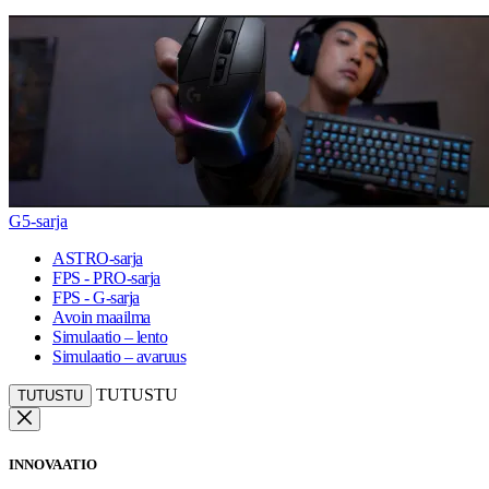
G5-sarja
ASTRO-sarja
FPS - PRO-sarja
FPS - G-sarja
Avoin maailma
Simulaatio – lento
Simulaatio – avaruus
TUTUSTU
TUTUSTU
INNOVAATIO