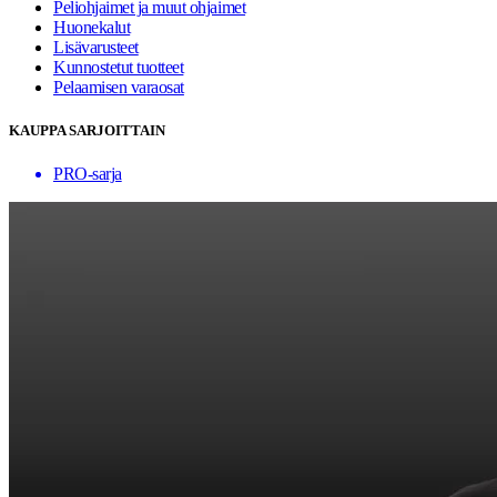
Peliohjaimet ja muut ohjaimet
Huonekalut
Lisävarusteet
Kunnostetut tuotteet
Pelaamisen varaosat
KAUPPA SARJOITTAIN
PRO-sarja