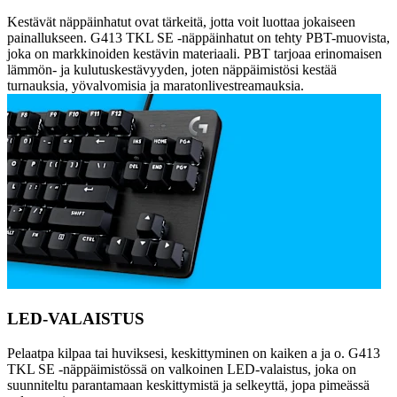
Kestävät näppäinhatut ovat tärkeitä, jotta voit luottaa jokaiseen
painallukseen. G413 TKL SE -näppäinhatut on tehty PBT-muovista,
joka on markkinoiden kestävin materiaali. PBT tarjoaa erinomaisen
lämmön- ja kulutuskestävyyden, joten näppäimistösi kestää
turnauksia, yövalvomisia ja maratonlivestreamauksia.
LED-VALAISTUS
Pelaatpa kilpaa tai huviksesi, keskittyminen on kaiken a ja o. G413
TKL SE -näppäimistössä on valkoinen LED-valaistus, joka on
suunniteltu parantamaan keskittymistä ja selkeyttä, jopa pimeässä