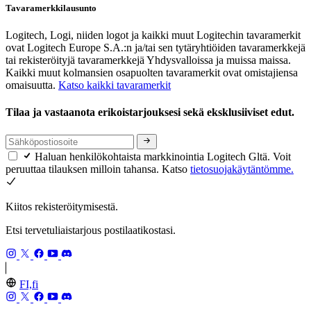
Tavaramerkkilausunto
Logitech, Logi, niiden logot ja kaikki muut Logitechin tavaramerkit
ovat Logitech Europe S.A.:n ja/tai sen tytäryhtiöiden tavaramerkkejä
tai rekisteröityjä tavaramerkkejä Yhdysvalloissa ja muissa maissa.
Kaikki muut kolmansien osapuolten tavaramerkit ovat omistajiensa
omaisuutta.
Katso kaikki tavaramerkit
Tilaa ja vastaanota erikoistarjouksesi sekä eksklusiiviset edut.
Haluan henkilökohtaista markkinointia Logitech Gltä. Voit
peruuttaa tilauksen milloin tahansa. Katso
tietosuojakäytäntömme.
Kiitos rekisteröitymisestä.
Etsi tervetuliaistarjous postilaatikostasi.
FI,fi