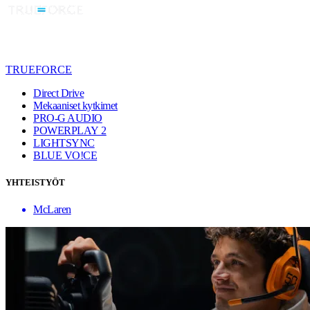
TRUEFORCE
Direct Drive
Mekaaniset kytkimet
PRO-G AUDIO
POWERPLAY 2
LIGHTSYNC
BLUE VO!CE
YHTEISTYÖT
McLaren