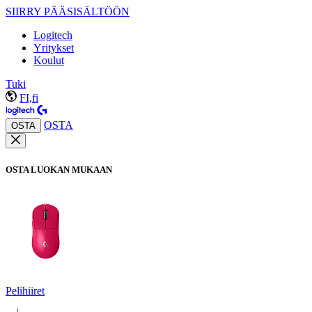
SIIRRY PÄÄSISÄLTÖÖN
Logitech
Yritykset
Koulut
Tuki
FI,fi
OSTA
OSTA
OSTA LUOKAN MUKAAN
Pelihiiret