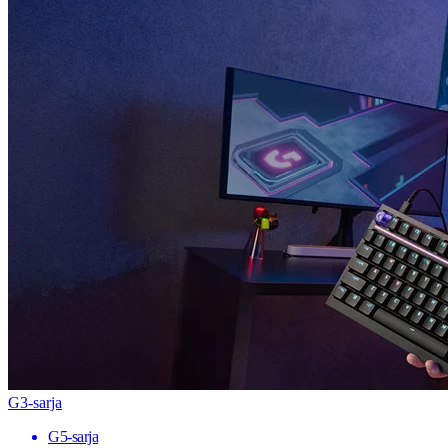
G3-sarja
G5-sarja