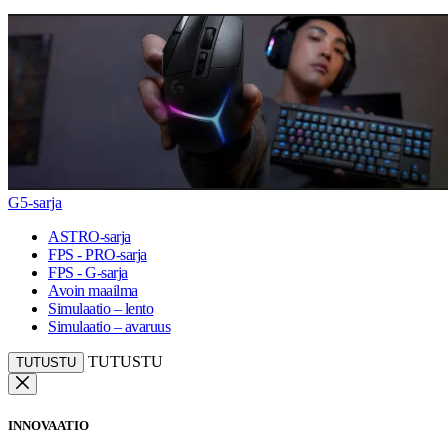
G5-sarja
ASTRO-sarja
FPS - PRO-sarja
FPS - G-sarja
Avoin maailma
Simulaatio – lento
Simulaatio – avaruus
TUTUSTU
TUTUSTU
INNOVAATIO