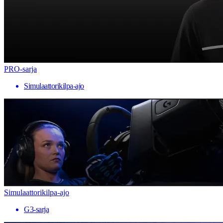
PRO-sarja
Simulaattorikilpa-ajo
Simulaattorikilpa-ajo
G3-sarja