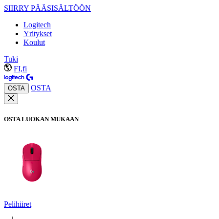
SIIRRY PÄÄSISÄLTÖÖN
Logitech
Yritykset
Koulut
Tuki
FI,fi
OSTA
OSTA
OSTA LUOKAN MUKAAN
Pelihiiret