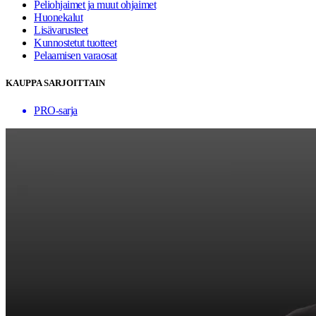
Peliohjaimet ja muut ohjaimet
Huonekalut
Lisävarusteet
Kunnostetut tuotteet
Pelaamisen varaosat
KAUPPA SARJOITTAIN
PRO-sarja