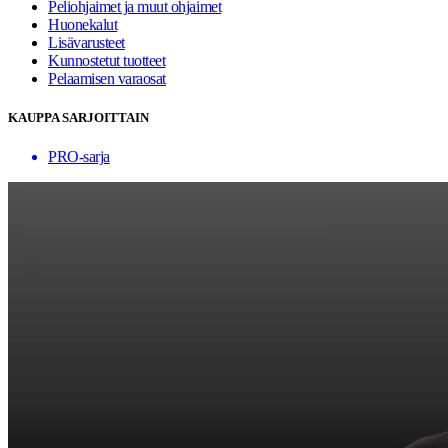
Peliohjaimet ja muut ohjaimet
Huonekalut
Lisävarusteet
Kunnostetut tuotteet
Pelaamisen varaosat
KAUPPA SARJOITTAIN
PRO-sarja