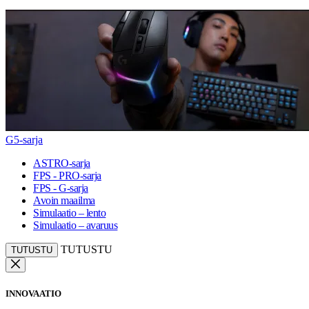
G5-sarja
ASTRO-sarja
FPS - PRO-sarja
FPS - G-sarja
Avoin maailma
Simulaatio – lento
Simulaatio – avaruus
TUTUSTU
TUTUSTU
INNOVAATIO