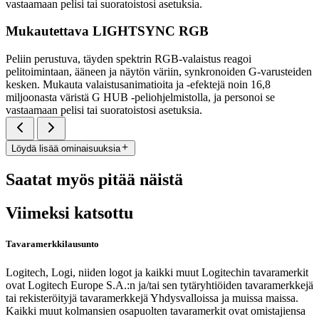
vastaamaan pelisi tai suoratoistosi asetuksia.
Mukautettava LIGHTSYNC RGB
Peliin perustuva, täyden spektrin RGB-valaistus reagoi
pelitoimintaan, ääneen ja näytön väriin, synkronoiden G-varusteiden
kesken. Mukauta valaistusanimatioita ja -efektejä noin 16,8
miljoonasta väristä G HUB -peliohjelmistolla, ja personoi se
vastaamaan pelisi tai suoratoistosi asetuksia.
Löydä lisää ominaisuuksia
Saatat myös pitää näistä
Viimeksi katsottu
Tavaramerkkilausunto
Logitech, Logi, niiden logot ja kaikki muut Logitechin tavaramerkit
ovat Logitech Europe S.A.:n ja/tai sen tytäryhtiöiden tavaramerkkejä
tai rekisteröityjä tavaramerkkejä Yhdysvalloissa ja muissa maissa.
Kaikki muut kolmansien osapuolten tavaramerkit ovat omistajiensa