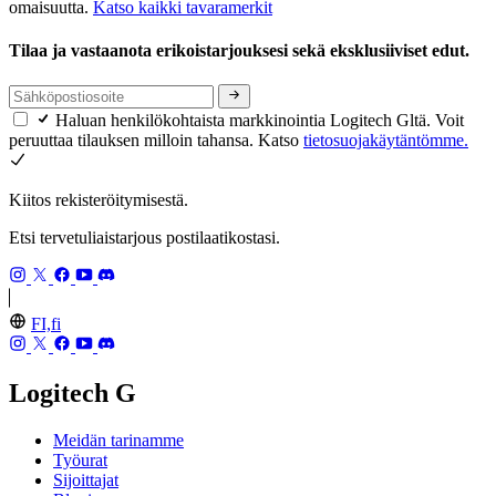
omaisuutta.
Katso kaikki tavaramerkit
Tilaa ja vastaanota erikoistarjouksesi sekä eksklusiiviset edut.
Haluan henkilökohtaista markkinointia Logitech Gltä. Voit
peruuttaa tilauksen milloin tahansa. Katso
tietosuojakäytäntömme.
Kiitos rekisteröitymisestä.
Etsi tervetuliaistarjous postilaatikostasi.
FI,fi
Logitech G
Meidän tarinamme
Työurat
Sijoittajat