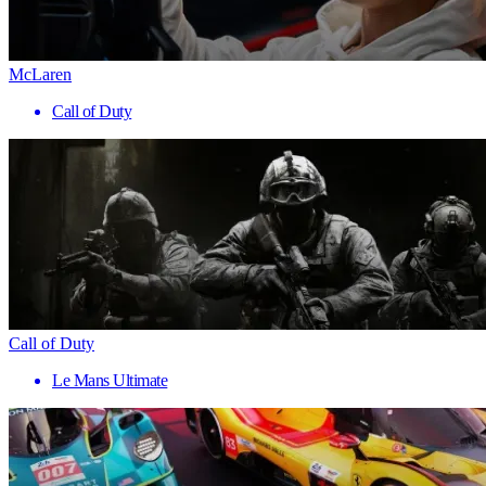
McLaren
Call of Duty
Call of Duty
Le Mans Ultimate