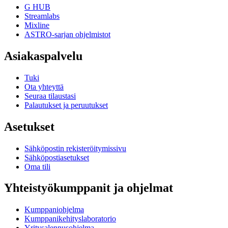
G HUB
Streamlabs
Mixline
ASTRO-sarjan ohjelmistot
Asiakaspalvelu
Tuki
Ota yhteyttä
Seuraa tilaustasi
Palautukset ja peruutukset
Asetukset
Sähköpostin rekisteröitymissivu
Sähköpostiasetukset
Oma tili
Yhteistyökumppanit ja ohjelmat
Kumppaniohjelma
Kumppanikehityslaboratorio
Yritysalennusohjelma