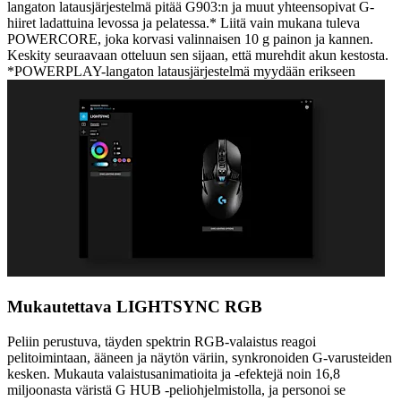
langaton latausjärjestelmä pitää G903:n ja muut yhteensopivat G-
hiiret ladattuina levossa ja pelatessa.* Liitä vain mukana tuleva
POWERCORE, joka korvasi valinnaisen 10 g painon ja kannen.
Keskity seuraavaan otteluun sen sijaan, että murehdit akun kestosta.
*POWERPLAY-langaton latausjärjestelmä myydään erikseen
Mukautettava LIGHTSYNC RGB
Peliin perustuva, täyden spektrin RGB-valaistus reagoi
pelitoimintaan, ääneen ja näytön väriin, synkronoiden G-varusteiden
kesken. Mukauta valaistusanimatioita ja -efektejä noin 16,8
miljoonasta väristä G HUB -peliohjelmistolla, ja personoi se