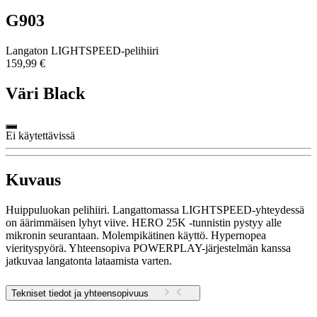
G903
Langaton LIGHTSPEED-pelihiiri
159,99 €
Väri
Black
Ei käytettävissä
Kuvaus
Huippuluokan pelihiiri. Langattomassa LIGHTSPEED-yhteydessä
on äärimmäisen lyhyt viive. HERO 25K ‑tunnistin pystyy alle
mikronin seurantaan. Molempikätinen käyttö. Hypernopea
vierityspyörä. Yhteensopiva POWERPLAY-järjestelmän kanssa
jatkuvaa langatonta lataamista varten.
Tekniset tiedot ja yhteensopivuus