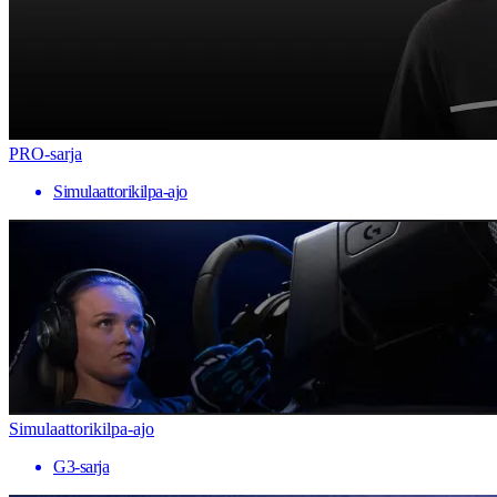
PRO-sarja
Simulaattorikilpa-ajo
Simulaattorikilpa-ajo
G3-sarja