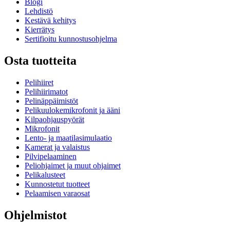
Blogi
Lehdistö
Kestävä kehitys
Kierrätys
Sertifioitu kunnostusohjelma
Osta tuotteita
Pelihiiret
Pelihiirimatot
Pelinäppäimistöt
Pelikuulokemikrofonit ja ääni
Kilpaohjauspyörät
Mikrofonit
Lento- ja maatilasimulaatio
Kamerat ja valaistus
Pilvipelaaminen
Peliohjaimet ja muut ohjaimet
Pelikalusteet
Kunnostetut tuotteet
Pelaamisen varaosat
Ohjelmistot