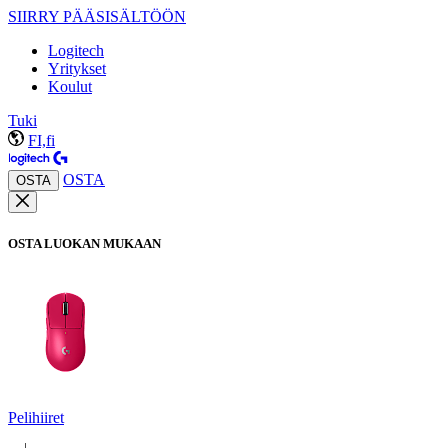
SIIRRY PÄÄSISÄLTÖÖN
Logitech
Yritykset
Koulut
Tuki
FI,fi
OSTA
OSTA
OSTA LUOKAN MUKAAN
Pelihiiret