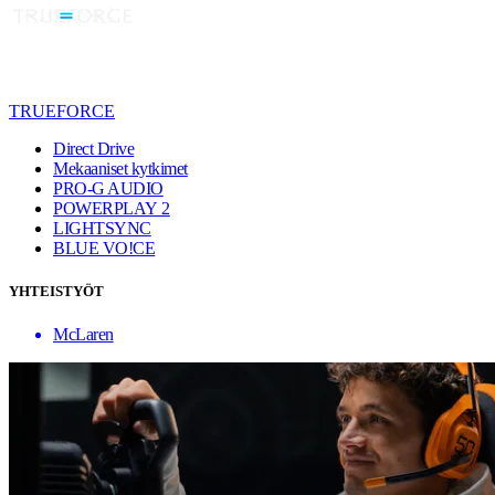
TRUEFORCE
Direct Drive
Mekaaniset kytkimet
PRO-G AUDIO
POWERPLAY 2
LIGHTSYNC
BLUE VO!CE
YHTEISTYÖT
McLaren