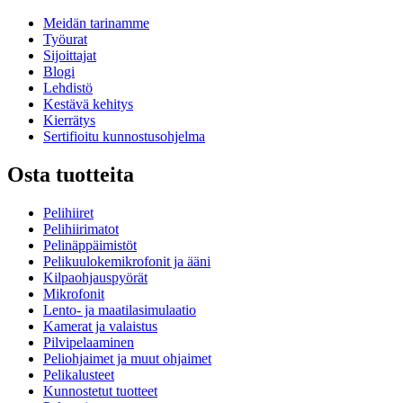
Meidän tarinamme
Työurat
Sijoittajat
Blogi
Lehdistö
Kestävä kehitys
Kierrätys
Sertifioitu kunnostusohjelma
Osta tuotteita
Pelihiiret
Pelihiirimatot
Pelinäppäimistöt
Pelikuulokemikrofonit ja ääni
Kilpaohjauspyörät
Mikrofonit
Lento- ja maatilasimulaatio
Kamerat ja valaistus
Pilvipelaaminen
Peliohjaimet ja muut ohjaimet
Pelikalusteet
Kunnostetut tuotteet