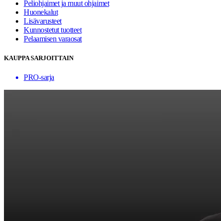
Peliohjaimet ja muut ohjaimet
Huonekalut
Lisävarusteet
Kunnostetut tuotteet
Pelaamisen varaosat
KAUPPA SARJOITTAIN
PRO-sarja