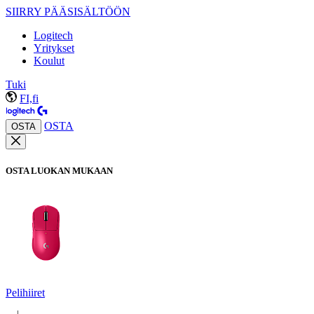
SIIRRY PÄÄSISÄLTÖÖN
Logitech
Yritykset
Koulut
Tuki
FI,fi
OSTA
OSTA
OSTA LUOKAN MUKAAN
Pelihiiret