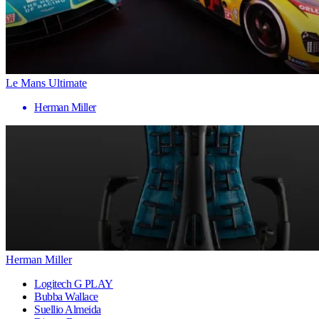
Le Mans Ultimate
Herman Miller
Herman Miller
Logitech G PLAY
Bubba Wallace
Suellio Almeida