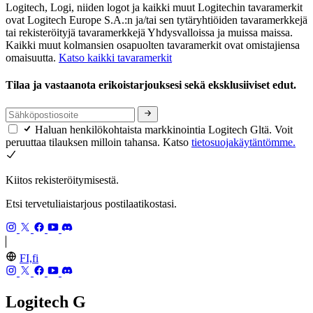
Logitech, Logi, niiden logot ja kaikki muut Logitechin tavaramerkit
ovat Logitech Europe S.A.:n ja/tai sen tytäryhtiöiden tavaramerkkejä
tai rekisteröityjä tavaramerkkejä Yhdysvalloissa ja muissa maissa.
Kaikki muut kolmansien osapuolten tavaramerkit ovat omistajiensa
omaisuutta.
Katso kaikki tavaramerkit
Tilaa ja vastaanota erikoistarjouksesi sekä eksklusiiviset edut.
Haluan henkilökohtaista markkinointia Logitech Gltä. Voit
peruuttaa tilauksen milloin tahansa. Katso
tietosuojakäytäntömme.
Kiitos rekisteröitymisestä.
Etsi tervetuliaistarjous postilaatikostasi.
FI,fi
Logitech G