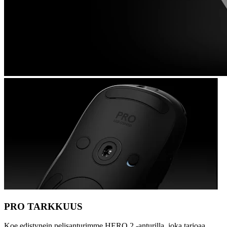
PRO TARKKUUS
Koe edistynein pelisanturimme HERO 2 -anturilla, joka tarjoaa