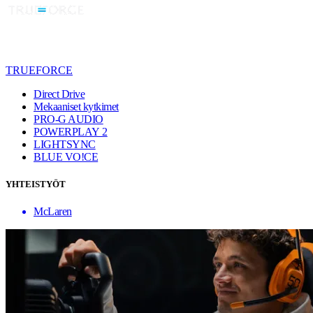
TRUEFORCE
Direct Drive
Mekaaniset kytkimet
PRO-G AUDIO
POWERPLAY 2
LIGHTSYNC
BLUE VO!CE
YHTEISTYÖT
McLaren