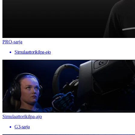
PRO-sarja
Simulaattorikilpa-ajo
Simulaattorikilpa-ajo
G3-sarja