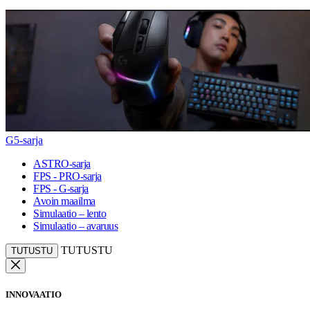
G5-sarja
ASTRO-sarja
FPS - PRO-sarja
FPS - G-sarja
Avoin maailma
Simulaatio – lento
Simulaatio – avaruus
TUTUSTU
TUTUSTU
INNOVAATIO