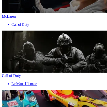
McLaren
Call of Duty
Call of Duty
Le Mans Ultimate