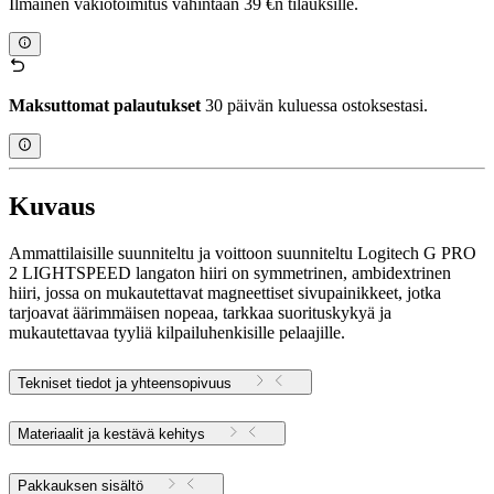
Ilmainen vakiotoimitus vähintään 39 €n tilauksille.
Maksuttomat palautukset
30 päivän kuluessa ostoksestasi.
Kuvaus
Ammattilaisille suunniteltu ja voittoon suunniteltu Logitech G PRO
2 LIGHTSPEED langaton hiiri on symmetrinen, ambidextrinen
hiiri, jossa on mukautettavat magneettiset sivupainikkeet, jotka
tarjoavat äärimmäisen nopeaa, tarkkaa suorituskykyä ja
mukautettavaa tyyliä kilpailuhenkisille pelaajille.
Tekniset tiedot ja yhteensopivuus
Materiaalit ja kestävä kehitys
Pakkauksen sisältö