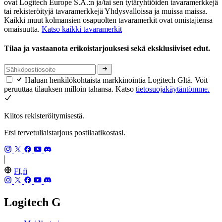
ovat Logitech Europe S.A.:n ja/tai sen tytäryhtiöiden tavaramerkkejä
tai rekisteröityjä tavaramerkkejä Yhdysvalloissa ja muissa maissa.
Kaikki muut kolmansien osapuolten tavaramerkit ovat omistajiensa
omaisuutta.
Katso kaikki tavaramerkit
Tilaa ja vastaanota erikoistarjouksesi sekä eksklusiiviset edut.
Haluan henkilökohtaista markkinointia Logitech Gltä. Voit
peruuttaa tilauksen milloin tahansa. Katso
tietosuojakäytäntömme.
Kiitos rekisteröitymisestä.
Etsi tervetuliaistarjous postilaatikostasi.
FI,fi
Logitech G