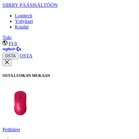
SIIRRY PÄÄSISÄLTÖÖN
Logitech
Yritykset
Koulut
Tuki
FI,fi
OSTA
OSTA
OSTA LUOKAN MUKAAN
Pelihiiret