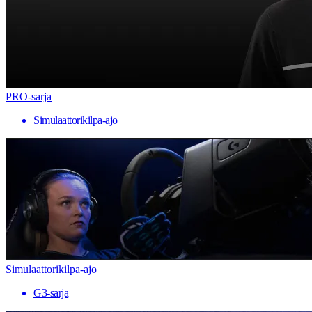
PRO-sarja
Simulaattorikilpa-ajo
Simulaattorikilpa-ajo
G3-sarja