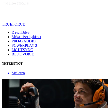
TRUEFORCE
Direct Drive
Mekaaniset kytkimet
PRO-G AUDIO
POWERPLAY 2
LIGHTSYNC
BLUE VO!CE
YHTEISTYÖT
McLaren