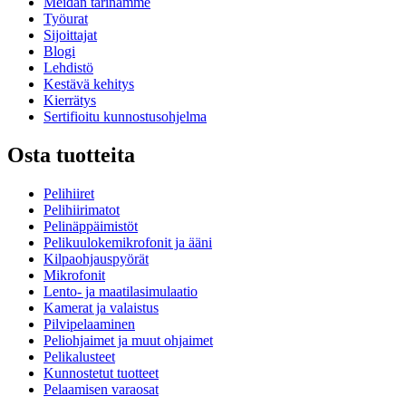
Meidän tarinamme
Työurat
Sijoittajat
Blogi
Lehdistö
Kestävä kehitys
Kierrätys
Sertifioitu kunnostusohjelma
Osta tuotteita
Pelihiiret
Pelihiirimatot
Pelinäppäimistöt
Pelikuulokemikrofonit ja ääni
Kilpaohjauspyörät
Mikrofonit
Lento- ja maatilasimulaatio
Kamerat ja valaistus
Pilvipelaaminen
Peliohjaimet ja muut ohjaimet
Pelikalusteet
Kunnostetut tuotteet
Pelaamisen varaosat