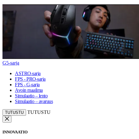
G5-sarja
ASTRO-sarja
FPS - PRO-sarja
FPS - G-sarja
Avoin maailma
Simulaatio – lento
Simulaatio – avaruus
TUTUSTU
TUTUSTU
INNOVAATIO