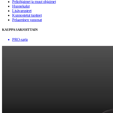
Peliohjaimet ja muut ohjaimet
Huonekalut
Lisävarusteet
Kunnostetut tuotteet
Pelaamisen varaosat
KAUPPA SARJOITTAIN
PRO-sarja