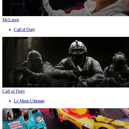
McLaren
Call of Duty
Call of Duty
Le Mans Ultimate