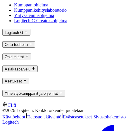
Kumppaniohjelma
Kumppanikehityslaboratorio
Yritysalennusohjelma
Logitech G Creator -ohjelma
Logitech G
Osta tuotteita
Ohjelmistot
Asiakaspalvelu
Asetukset
Yhteistyökumppanit ja ohjelmat
FI,fi
©2026 Logitech. Kaikki oikeudet pidätetään
Käyttöehdot
Tietosuojakäytäntö
Evästeasetukset
Sivustohakemisto
Logitech