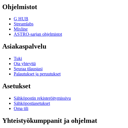
Ohjelmistot
G HUB
Streamlabs
Mixline
ASTRO-sarjan ohjelmistot
Asiakaspalvelu
Tuki
Ota yhteyttä
Seuraa tilaustasi
Palautukset ja peruutukset
Asetukset
Sähköpostin rekisteröitymissivu
Sähköpostiasetukset
Oma tili
Yhteistyökumppanit ja ohjelmat