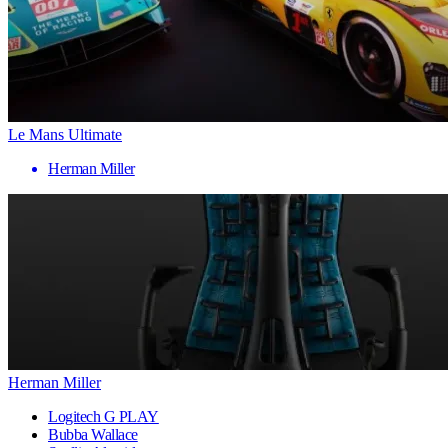
Le Mans Ultimate
Herman Miller
Herman Miller
Logitech G PLAY
Bubba Wallace