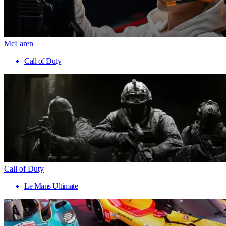
McLaren
Call of Duty
Call of Duty
Le Mans Ultimate