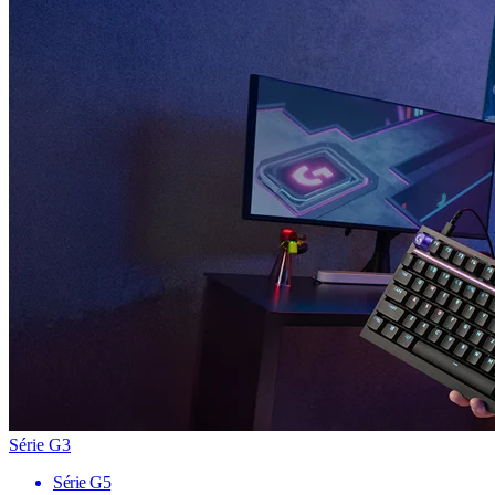
Série G3
Série G5