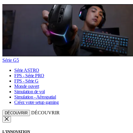
Série G5
Série ASTRO
FPS - Série PRO
FPS - Série G
Monde ouvert
Simulation de vol
Simulation - Aérospatial
Créez votre setup gaming
DÉCOUVRIR
DÉCOUVRIR
L’INNOVATION