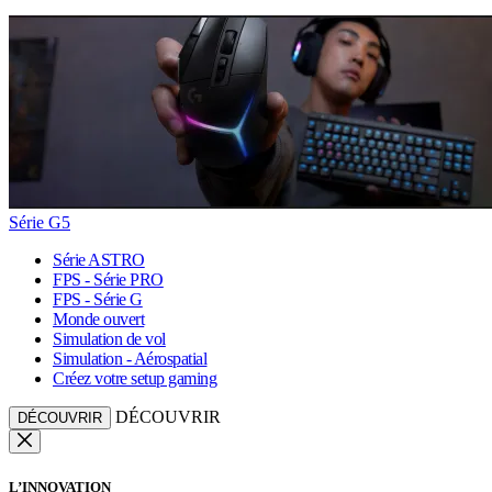
Série G5
Série ASTRO
FPS - Série PRO
FPS - Série G
Monde ouvert
Simulation de vol
Simulation - Aérospatial
Créez votre setup gaming
DÉCOUVRIR
DÉCOUVRIR
L’INNOVATION