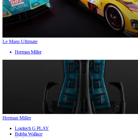
Le Mans Ultimate
Herman Miller
Herman Miller
Logitech G PLAY
Bubba Wallace