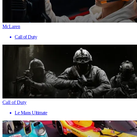
McLaren
Call of Duty
Call of Duty
Le Mans Ultimate