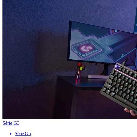
Série G3
Série G5