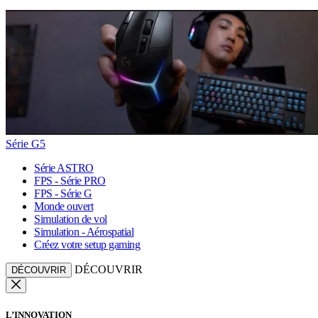
Série G5
Série ASTRO
FPS - Série PRO
FPS - Série G
Monde ouvert
Simulation de vol
Simulation - Aérospatial
Créez votre setup gaming
DÉCOUVRIR
DÉCOUVRIR
L’INNOVATION