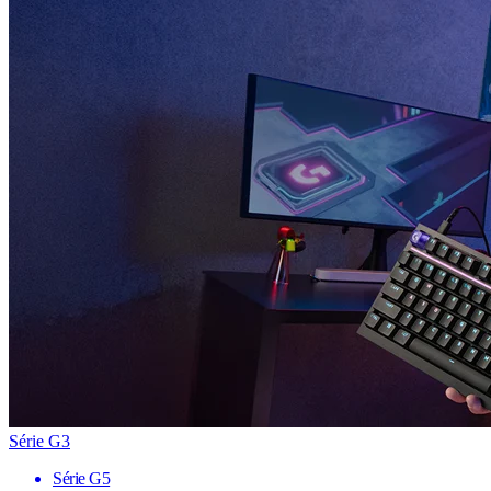
Série G3
Série G5