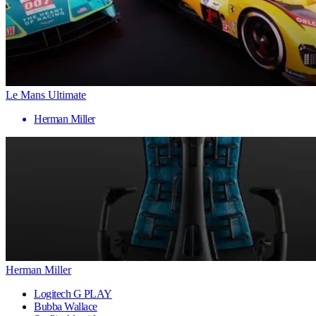
Le Mans Ultimate
Herman Miller
Herman Miller
Logitech G PLAY
Bubba Wallace