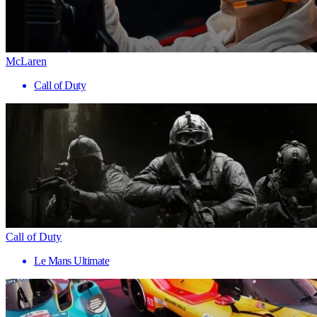
McLaren
Call of Duty
Call of Duty
Le Mans Ultimate