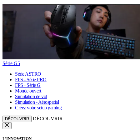
Série G5
Série ASTRO
FPS - Série PRO
FPS - Série G
Monde ouvert
Simulation de vol
Simulation - Aérospatial
Créez votre setup gaming
DÉCOUVRIR
DÉCOUVRIR
L’INNOVATION