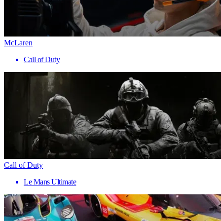
McLaren
Call of Duty
Call of Duty
Le Mans Ultimate