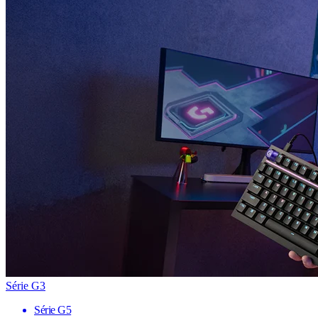
Série G3
Série G5