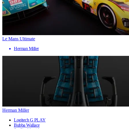
Le Mans Ultimate
Herman Miller
Herman Miller
Logitech G PLAY
Bubba Wallace