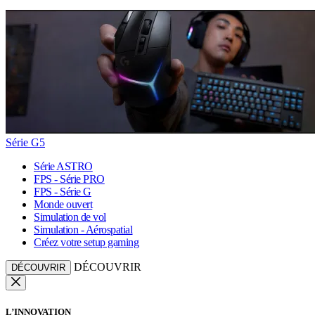
Série G5
Série ASTRO
FPS - Série PRO
FPS - Série G
Monde ouvert
Simulation de vol
Simulation - Aérospatial
Créez votre setup gaming
DÉCOUVRIR
DÉCOUVRIR
L’INNOVATION