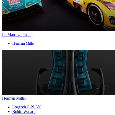
Le Mans Ultimate
Herman Miller
Herman Miller
Logitech G PLAY
Bubba Wallace