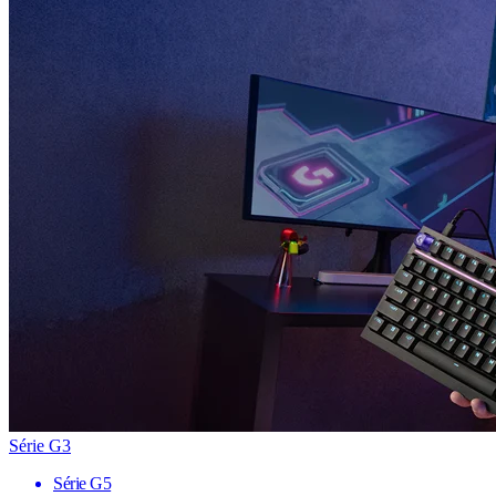
Série G3
Série G5