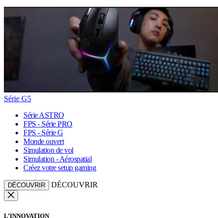
Série G5
Série ASTRO
FPS - Série PRO
FPS - Série G
Monde ouvert
Simulation de vol
Simulation - Aérospatial
Créez votre setup gaming
DÉCOUVRIR
DÉCOUVRIR
L’INNOVATION