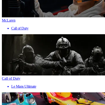
McLaren
Call of Duty
Call of Duty
Le Mans Ultimate