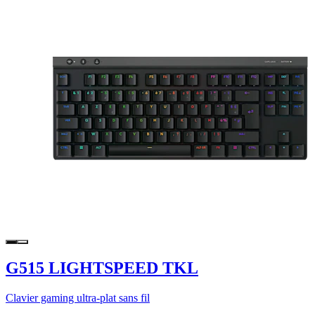
G515 LIGHTSPEED TKL
Clavier gaming ultra-plat sans fil