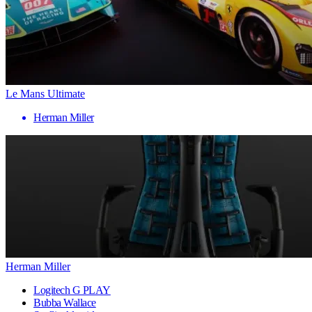
Le Mans Ultimate
Herman Miller
Herman Miller
Logitech G PLAY
Bubba Wallace