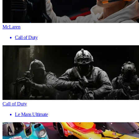
McLaren
Call of Duty
Call of Duty
Le Mans Ultimate