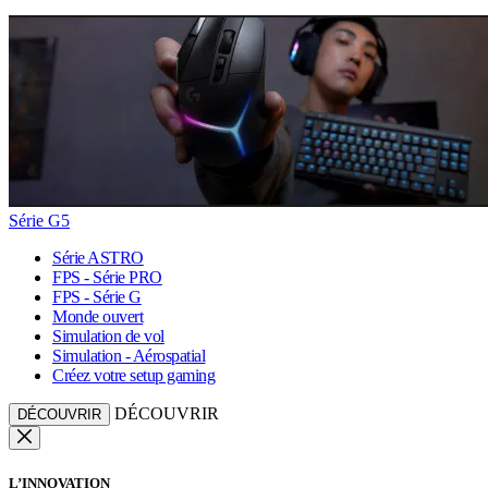
Série G5
Série ASTRO
FPS - Série PRO
FPS - Série G
Monde ouvert
Simulation de vol
Simulation - Aérospatial
Créez votre setup gaming
DÉCOUVRIR
DÉCOUVRIR
L’INNOVATION