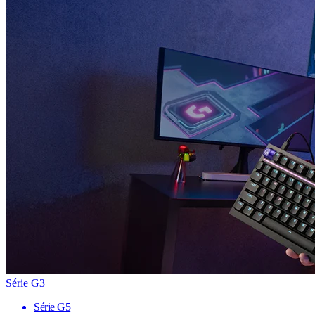
Série G3
Série G5