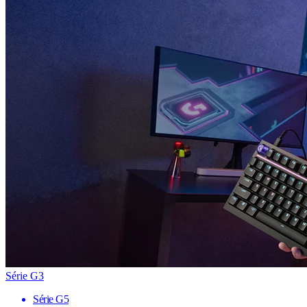
Série G3
Série G5