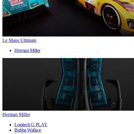
Le Mans Ultimate
Herman Miller
Herman Miller
Logitech G PLAY
Bubba Wallace