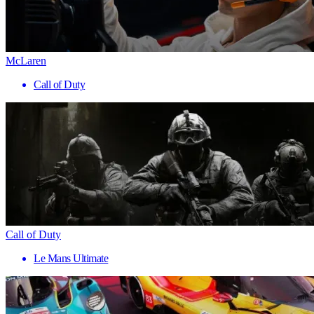
McLaren
Call of Duty
Call of Duty
Le Mans Ultimate