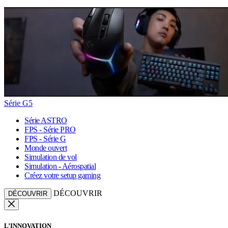
Série G5
Série ASTRO
FPS - Série PRO
FPS - Série G
Monde ouvert
Simulation de vol
Simulation - Aérospatial
Créez votre setup gaming
DÉCOUVRIR
DÉCOUVRIR
L’INNOVATION