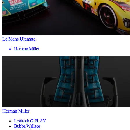
Le Mans Ultimate
Herman Miller
Herman Miller
Logitech G PLAY
Bubba Wallace