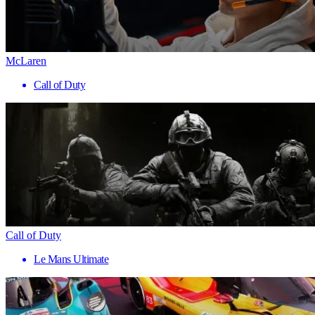
McLaren
Call of Duty
Call of Duty
Le Mans Ultimate