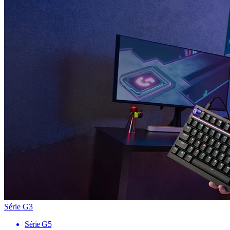
Série G3
Série G5