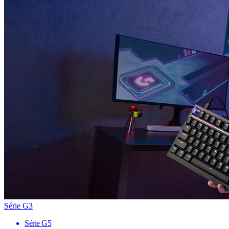
Série G3
Série G5