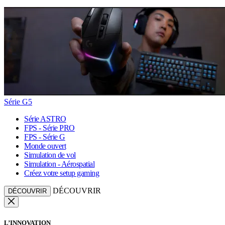
Série G5
Série ASTRO
FPS - Série PRO
FPS - Série G
Monde ouvert
Simulation de vol
Simulation - Aérospatial
Créez votre setup gaming
DÉCOUVRIR
DÉCOUVRIR
L’INNOVATION