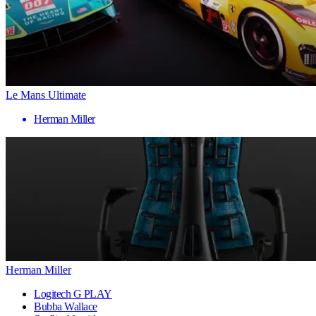
Le Mans Ultimate
Herman Miller
Herman Miller
Logitech G PLAY
Bubba Wallace