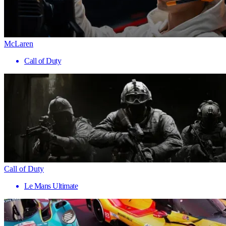
McLaren
Call of Duty
Call of Duty
Le Mans Ultimate