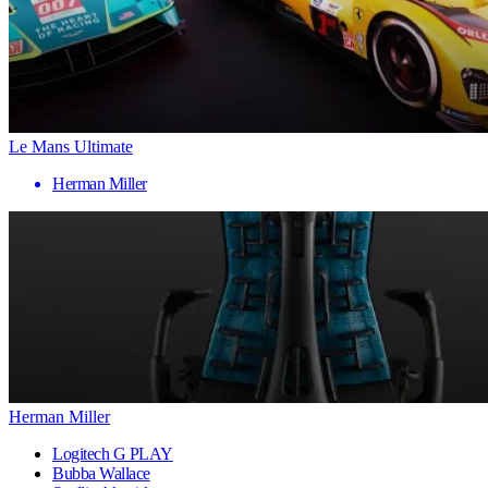
Le Mans Ultimate
Herman Miller
Herman Miller
Logitech G PLAY
Bubba Wallace