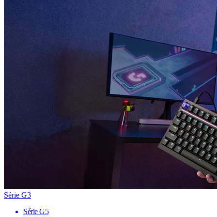
Série G3
Série G5