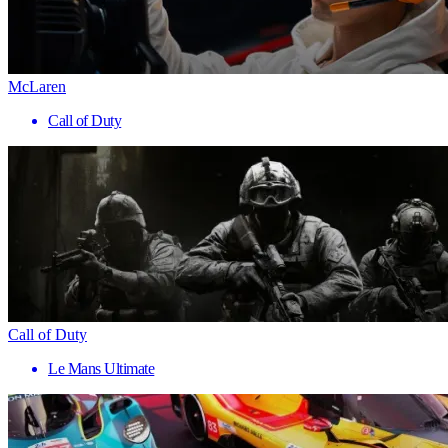
McLaren
Call of Duty
Call of Duty
Le Mans Ultimate