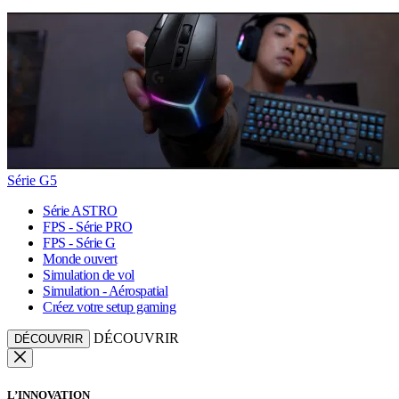
Série G5
Série ASTRO
FPS - Série PRO
FPS - Série G
Monde ouvert
Simulation de vol
Simulation - Aérospatial
Créez votre setup gaming
DÉCOUVRIR
DÉCOUVRIR
L’INNOVATION