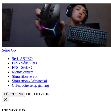
Série G5
Série ASTRO
FPS - Série PRO
FPS - Série G
Monde ouvert
Simulation de vol
Simulation - Aérospatial
Créez votre setup gaming
DÉCOUVRIR
DÉCOUVRIR
L’INNOVATION