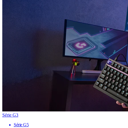
Série G3
Série G5