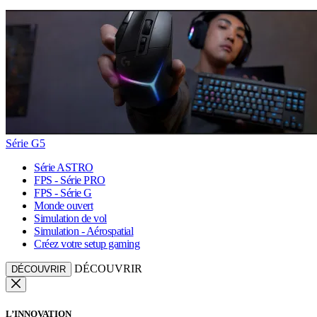
Série G5
Série ASTRO
FPS - Série PRO
FPS - Série G
Monde ouvert
Simulation de vol
Simulation - Aérospatial
Créez votre setup gaming
DÉCOUVRIR
DÉCOUVRIR
L’INNOVATION