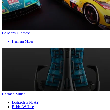
Le Mans Ultimate
Herman Miller
Herman Miller
Logitech G PLAY
Bubba Wallace