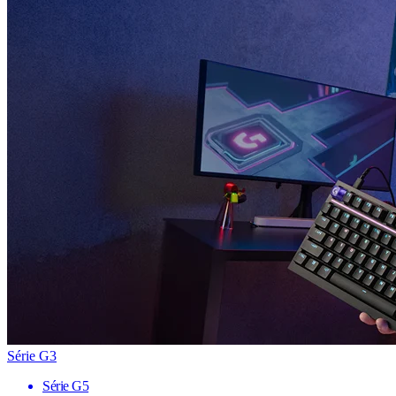
Série G3
Série G5