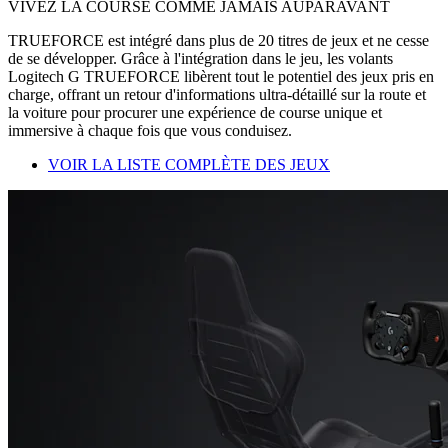
VIVEZ LA COURSE COMME JAMAIS AUPARAVANT
TRUEFORCE est intégré dans plus de 20 titres de jeux et ne cesse
de se développer. Grâce à l'intégration dans le jeu, les volants
Logitech G TRUEFORCE libèrent tout le potentiel des jeux pris en
charge, offrant un retour d'informations ultra-détaillé sur la route et
la voiture pour procurer une expérience de course unique et
immersive à chaque fois que vous conduisez.
VOIR LA LISTE COMPLÈTE DES JEUX