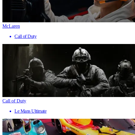
McLaren
Call of Duty
Call of Duty
Le Mans Ultimate