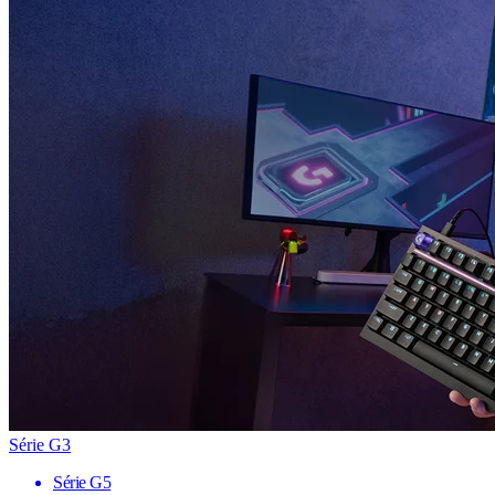
Série G3
Série G5