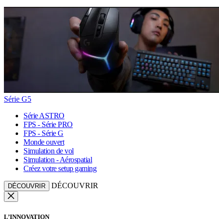
Série G5
Série ASTRO
FPS - Série PRO
FPS - Série G
Monde ouvert
Simulation de vol
Simulation - Aérospatial
Créez votre setup gaming
DÉCOUVRIR
DÉCOUVRIR
L’INNOVATION