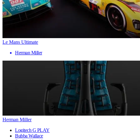
Le Mans Ultimate
Herman Miller
Herman Miller
Logitech G PLAY
Bubba Wallace