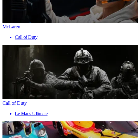
McLaren
Call of Duty
Call of Duty
Le Mans Ultimate