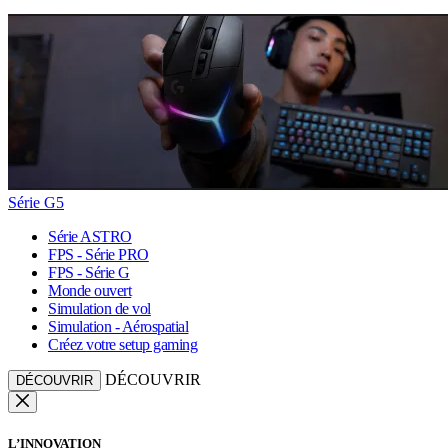
Série G5
Série ASTRO
FPS - Série PRO
FPS - Série G
Monde ouvert
Simulation de vol
Simulation - Aérospatial
Créez votre setup gaming
DÉCOUVRIR
DÉCOUVRIR
L’INNOVATION