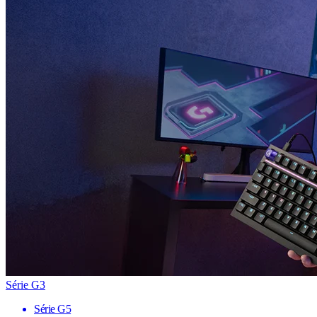
Série G3
Série G5