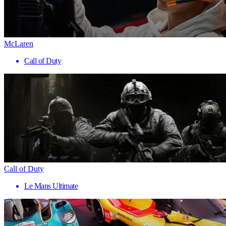
McLaren
Call of Duty
Call of Duty
Le Mans Ultimate