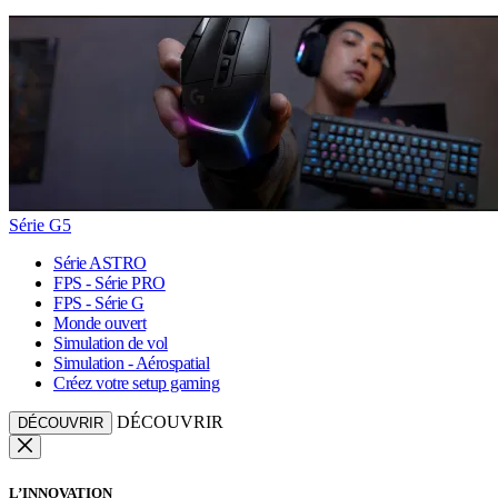
Série G5
Série ASTRO
FPS - Série PRO
FPS - Série G
Monde ouvert
Simulation de vol
Simulation - Aérospatial
Créez votre setup gaming
DÉCOUVRIR
DÉCOUVRIR
L’INNOVATION