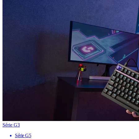
Série G3
Série G5