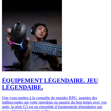
ÉQUIPEMENT LÉGENDAIRE. JEU
LÉGENDAIRE.
Que vous partiez à la conquête de mondes RPG, gagniez des
millisecondes sur votre speedrun ou passiez du bon temps avec vos
amis, la série G5 est un ensemble d’équipements légendaires qui