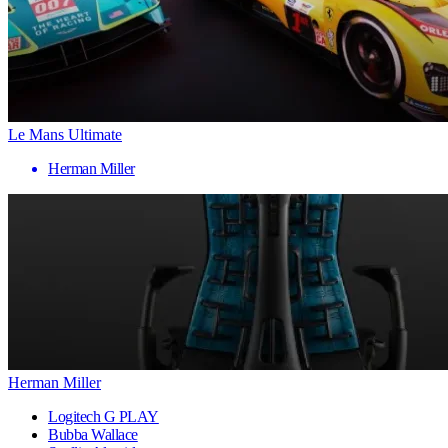
Le Mans Ultimate
Herman Miller
Herman Miller
Logitech G PLAY
Bubba Wallace