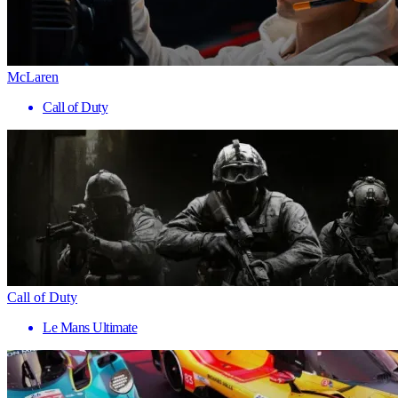
McLaren
Call of Duty
Call of Duty
Le Mans Ultimate