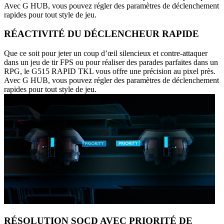
Avec G HUB, vous pouvez régler des paramètres de déclenchement
rapides pour tout style de jeu.
RÉACTIVITÉ DU DÉCLENCHEUR RAPIDE
Que ce soit pour jeter un coup d’œil silencieux et contre-attaquer
dans un jeu de tir FPS ou pour réaliser des parades parfaites dans un
RPG, le G515 RAPID TKL vous offre une précision au pixel près.
Avec G HUB, vous pouvez régler des paramètres de déclenchement
rapides pour tout style de jeu.
RÉSOLUTION SOCD AVEC PRIORITÉ DE