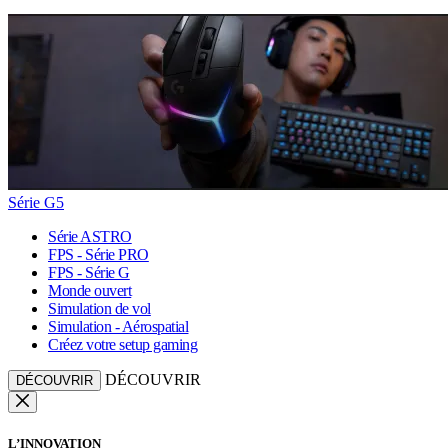
Série G5
Série ASTRO
FPS - Série PRO
FPS - Série G
Monde ouvert
Simulation de vol
Simulation - Aérospatial
Créez votre setup gaming
DÉCOUVRIR
DÉCOUVRIR
L’INNOVATION