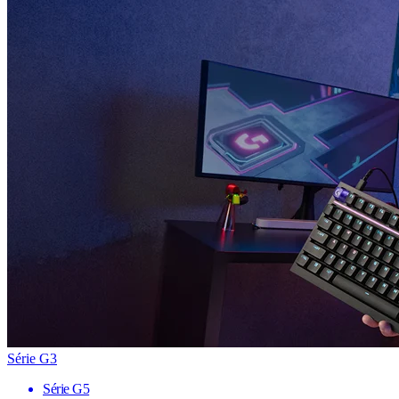
Série G3
Série G5