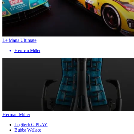
Le Mans Ultimate
Herman Miller
Herman Miller
Logitech G PLAY
Bubba Wallace