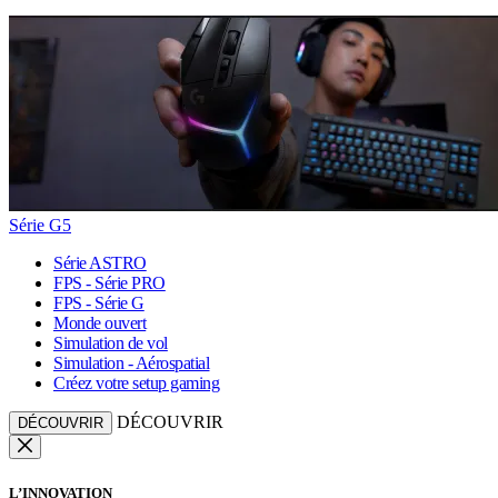
Série G5
Série ASTRO
FPS - Série PRO
FPS - Série G
Monde ouvert
Simulation de vol
Simulation - Aérospatial
Créez votre setup gaming
DÉCOUVRIR
DÉCOUVRIR
L’INNOVATION