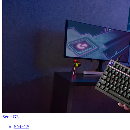
Série G3
Série G5