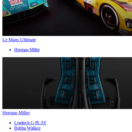
Le Mans Ultimate
Herman Miller
Herman Miller
Logitech G PLAY
Bubba Wallace