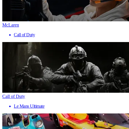
McLaren
Call of Duty
Call of Duty
Le Mans Ultimate