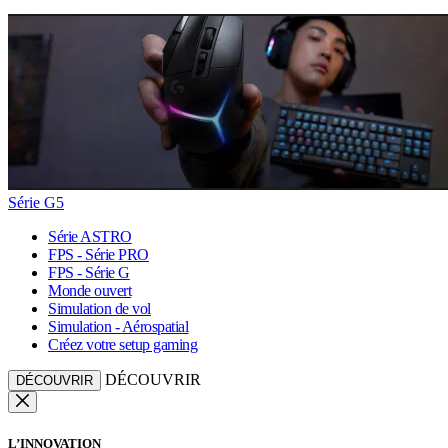
Série G5
Série ASTRO
FPS - Série PRO
FPS - Série G
Monde ouvert
Simulation de vol
Simulation - Aérospatial
Créez votre setup gaming
DÉCOUVRIR
DÉCOUVRIR
L’INNOVATION