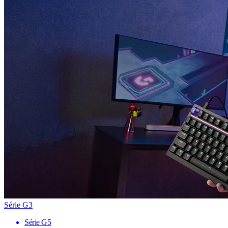
Série G3
Série G5