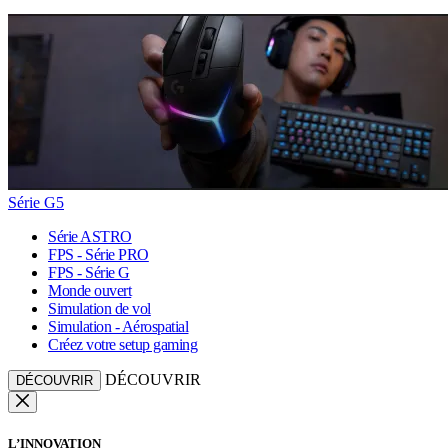
Série G5
Série ASTRO
FPS - Série PRO
FPS - Série G
Monde ouvert
Simulation de vol
Simulation - Aérospatial
Créez votre setup gaming
DÉCOUVRIR
DÉCOUVRIR
L’INNOVATION