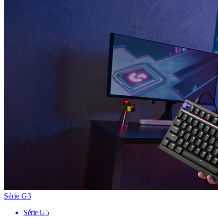
Série G3
Série G5