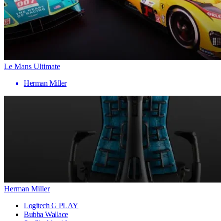
Le Mans Ultimate
Herman Miller
Herman Miller
Logitech G PLAY
Bubba Wallace