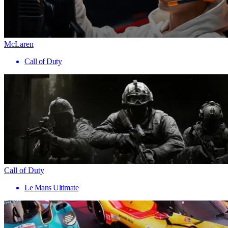
McLaren
Call of Duty
Call of Duty
Le Mans Ultimate