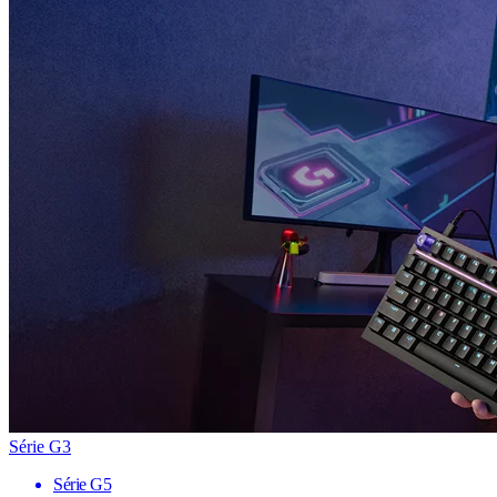
Série G3
Série G5