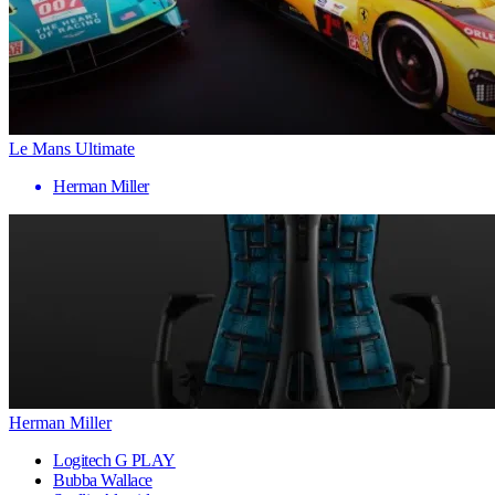
Le Mans Ultimate
Herman Miller
Herman Miller
Logitech G PLAY
Bubba Wallace