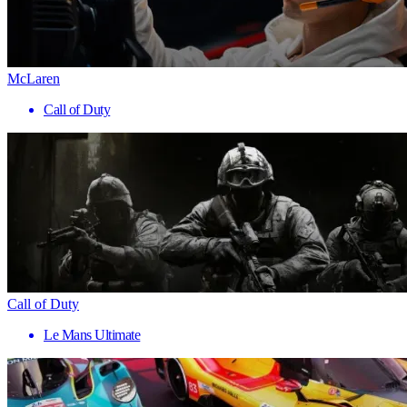
McLaren
Call of Duty
Call of Duty
Le Mans Ultimate