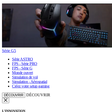
Série G5
Série ASTRO
FPS - Série PRO
FPS - Série G
Monde ouvert
Simulation de vol
Simulation - Aérospatial
Créez votre setup gaming
DÉCOUVRIR
DÉCOUVRIR
L’INNOVATION