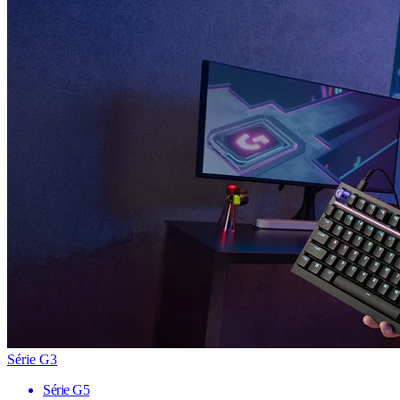
Série G3
Série G5