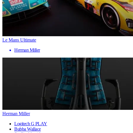
Le Mans Ultimate
Herman Miller
Herman Miller
Logitech G PLAY
Bubba Wallace