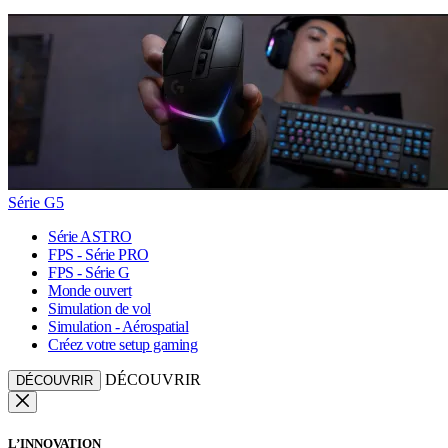
Série G5
Série ASTRO
FPS - Série PRO
FPS - Série G
Monde ouvert
Simulation de vol
Simulation - Aérospatial
Créez votre setup gaming
DÉCOUVRIR
DÉCOUVRIR
L’INNOVATION