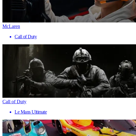
McLaren
Call of Duty
Call of Duty
Le Mans Ultimate