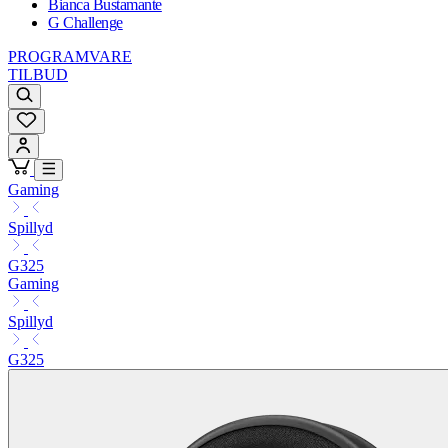
Bianca Bustamante
G Challenge
PROGRAMVARE
TILBUD
Gaming
Spillyd
G325
Gaming
Spillyd
G325