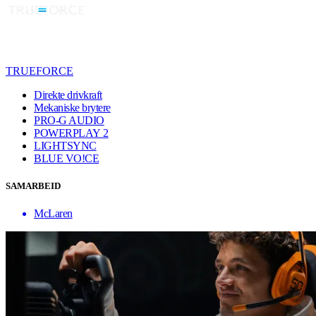
TRUEFORCE
Direkte drivkraft
Mekaniske brytere
PRO-G AUDIO
POWERPLAY 2
LIGHTSYNC
BLUE VO!CE
SAMARBEID
McLaren