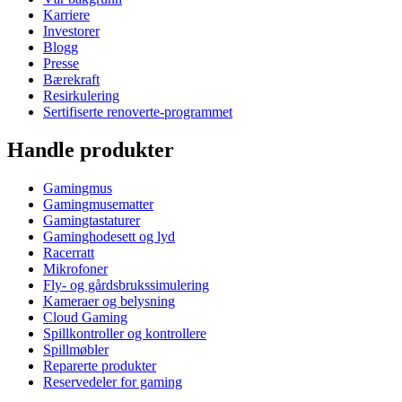
Karriere
Investorer
Blogg
Presse
Bærekraft
Resirkulering
Sertifiserte renoverte-programmet
Handle produkter
Gamingmus
Gamingmusematter
Gamingtastaturer
Gaminghodesett og lyd
Racerratt
Mikrofoner
Fly- og gårdsbrukssimulering
Kameraer og belysning
Cloud Gaming
Spillkontroller og kontrollere
Spillmøbler
Reparerte produkter
Reservedeler for gaming