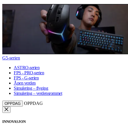
G5-serien
ASTRO-serien
FPS - PRO-serien
FPS - G-serien
Åpen verden
Simulering – flyging
Simulering – verdensrommet
OPPDAG
OPPDAG
INNOVASJON