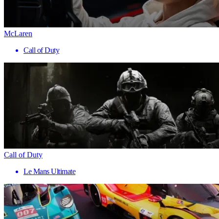
McLaren
Call of Duty
Call of Duty
Le Mans Ultimate