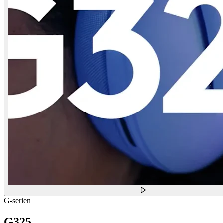
G-serien
G325