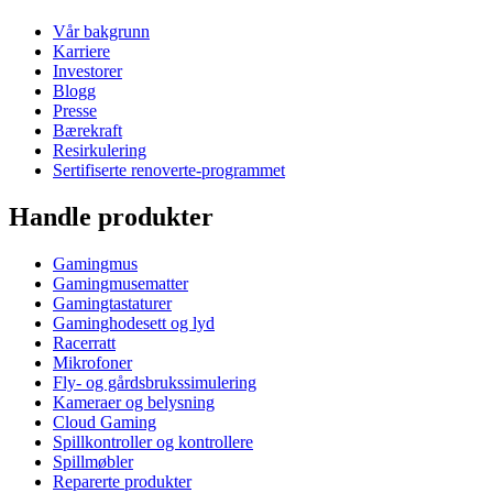
Vår bakgrunn
Karriere
Investorer
Blogg
Presse
Bærekraft
Resirkulering
Sertifiserte renoverte-programmet
Handle produkter
Gamingmus
Gamingmusematter
Gamingtastaturer
Gaminghodesett og lyd
Racerratt
Mikrofoner
Fly- og gårdsbrukssimulering
Kameraer og belysning
Cloud Gaming
Spillkontroller og kontrollere
Spillmøbler
Reparerte produkter