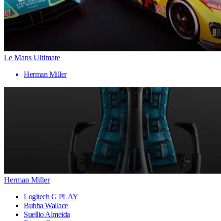
Le Mans Ultimate
Herman Miller
Herman Miller
Logitech G PLAY
Bubba Wallace
Suellio Almeida