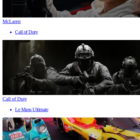
McLaren
Call of Duty
Call of Duty
Le Mans Ultimate