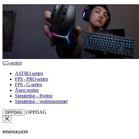
G5-serien
ASTRO-serien
FPS - PRO-serien
FPS - G-serien
Åpen verden
Simulering – flyging
Simulering – verdensrommet
OPPDAG
OPPDAG
INNOVASJON