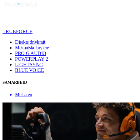
TRUEFORCE
Direkte drivkraft
Mekaniske brytere
PRO-G AUDIO
POWERPLAY 2
LIGHTSYNC
BLUE VO!CE
SAMARBEID
McLaren