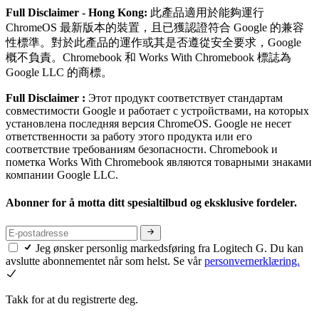
Full Disclaimer - Hong Kong:
此產品適用於能夠運行
ChromeOS 最新版本的裝置，且已獲認證符合 Google 的兼容
性標準。對於此產品的運作或其是否遵從安全要求，Google
概不負責。Chromebook 和 Works With Chromebook 標誌為
Google LLC 的商標。
Full Disclaimer :
Этот продукт соответствует стандартам
совместимости Google и работает с устройствами, на которых
установлена последняя версия ChromeOS. Google не несет
ответственности за работу этого продукта или его
соответствие требованиям безопасности. Chromebook и
пометка Works With Chromebook являются товарными знаками
компании Google LLC.
Abonner for å motta ditt spesialtilbud og eksklusive fordeler.
Jeg ønsker personlig markedsføring fra Logitech G. Du kan
avslutte abonnementet når som helst. Se vår
personvernerklæring.
Takk for at du registrerte deg.