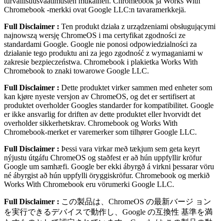
turvallisuusvaatimusten mukainen. Chromebook ja Works With
Chromebook ‑merkki ovat Google LLC:n tavaramerkkejä.
Full Disclaimer :
Ten produkt działa z urządzeniami obsługującymi
najnowszą wersję ChromeOS i ma certyfikat zgodności ze
standardami Google. Google nie ponosi odpowiedzialności za
działanie tego produktu ani za jego zgodność z wymaganiami w
zakresie bezpieczeństwa. Chromebook i plakietka Works With
Chromebook to znaki towarowe Google LLC.
Full Disclaimer :
Dette produktet virker sammen med enheter som
kan kjøre nyeste versjon av ChromeOS, og det er sertifisert at
produktet overholder Googles standarder for kompatibilitet. Google
er ikke ansvarlig for driften av dette produktet eller hvorvidt det
overholder sikkerhetskrav. Chromebook og Works With
Chromebook-merket er varemerker som tilhører Google LLC.
Full Disclaimer :
Þessi vara virkar með tækjum sem geta keyrt
nýjustu útgáfu ChromeOS og staðfest er að hún uppfyllir kröfur
Google um samhæfi. Google ber ekki ábyrgð á virkni þessarar vöru
né ábyrgist að hún uppfylli öryggiskröfur. Chromebook og merkið
Works With Chromebook eru vörumerki Google LLC.
Full Disclaimer :
この製品は、ChromeOS の最新バージ ョン
を実⾏できるデバイスで動作し、Google の互換性 基準を満