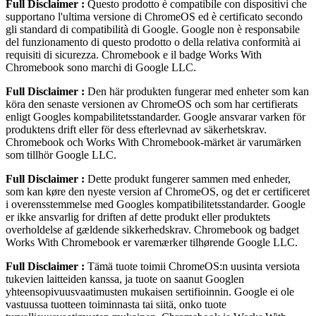
Full Disclaimer :
Questo prodotto è compatibile con dispositivi che
supportano l'ultima versione di ChromeOS ed è certificato secondo
gli standard di compatibilità di Google. Google non è responsabile
del funzionamento di questo prodotto o della relativa conformità ai
requisiti di sicurezza. Chromebook e il badge Works With
Chromebook sono marchi di Google LLC.
Full Disclaimer :
Den här produkten fungerar med enheter som kan
köra den senaste versionen av ChromeOS och som har certifierats
enligt Googles kompabilitetsstandarder. Google ansvarar varken för
produktens drift eller för dess efterlevnad av säkerhetskrav.
Chromebook och Works With Chromebook-märket är varumärken
som tillhör Google LLC.
Full Disclaimer :
Dette produkt fungerer sammen med enheder,
som kan køre den nyeste version af ChromeOS, og det er certificeret
i overensstemmelse med Googles kompatibilitetsstandarder. Google
er ikke ansvarlig for driften af dette produkt eller produktets
overholdelse af gældende sikkerhedskrav. Chromebook og badget
Works With Chromebook er varemærker tilhørende Google LLC.
Full Disclaimer :
Tämä tuote toimii ChromeOS:n uusinta versiota
tukevien laitteiden kanssa, ja tuote on saanut Googlen
yhteensopivuusvaatimusten mukaisen sertifioinnin. Google ei ole
vastuussa tuotteen toiminnasta tai siitä, onko tuote