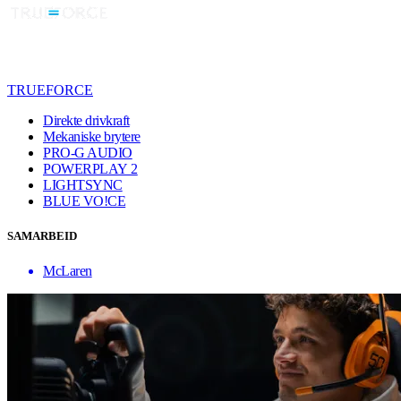
TRUEFORCE
Direkte drivkraft
Mekaniske brytere
PRO-G AUDIO
POWERPLAY 2
LIGHTSYNC
BLUE VO!CE
SAMARBEID
McLaren