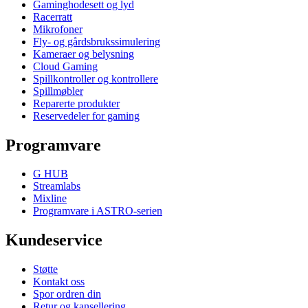
Gaminghodesett og lyd
Racerratt
Mikrofoner
Fly- og gårdsbrukssimulering
Kameraer og belysning
Cloud Gaming
Spillkontroller og kontrollere
Spillmøbler
Reparerte produkter
Reservedeler for gaming
Programvare
G HUB
Streamlabs
Mixline
Programvare i ASTRO-serien
Kundeservice
Støtte
Kontakt oss
Spor ordren din
Retur og kansellering