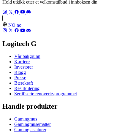
Hold utkikk etter et velkomsttilbud i innboksen din.
NO,no
Logitech G
Vår bakgrunn
Karriere
Investorer
Blogg
Presse
Bærekraft
Resirkulering
Sertifiserte renoverte-programmet
Handle produkter
Gamingmus
Gamingmusematter
Gamingtastaturer