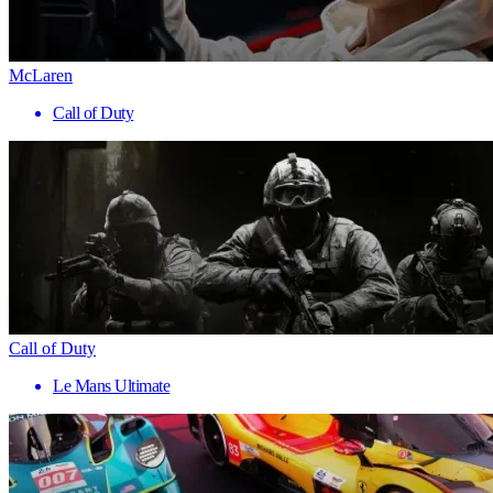
McLaren
Call of Duty
Call of Duty
Le Mans Ultimate