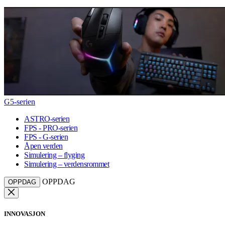
G5-serien
ASTRO-serien
FPS - PRO-serien
FPS - G-serien
Åpen verden
Simulering – flyging
Simulering – verdensrommet
OPPDAG
OPPDAG
INNOVASJON