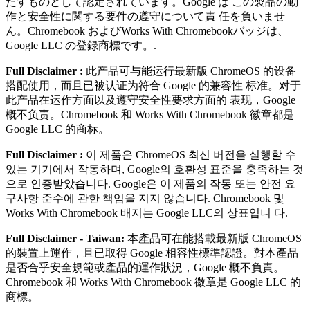
たすものとして認定されています。Google は この製品の動
作と安全性に関する要件の遵守について責 任を負いませ
ん。Chromebook およびWorks With Chromebookバッジは、
Google LLC の登録商標です。.
Full Disclaimer :
此产品可与能运⾏最新版 ChromeOS 的设备
搭配使⽤，⽽且已被认证为符合 Google 的兼容性 标准。对于
此产品在运作⽅⾯以及遵守安全性要求⽅⾯的 表现，Google
概不负责。Chromebook 和 Works With Chromebook 徽章都是
Google LLC 的商标。
Full Disclaimer :
이 제품은 ChromeOS 최신 버전을 실행할 수
있는 기기에서 작동하며, Google의 호환성 표준을 충족하는 것
으로 인증받았습니다. Google은 이 제품의 작동 또는 안전 요
구사항 준수에 관한 책임을 지지 않습니다. Chromebook 및
Works With Chromebook 배지는 Google LLC의 상표입니 다.
Full Disclaimer - Taiwan:
本產品可在能搭載最新版 ChromeOS
的裝置上運作，且已取得 Google 相容性標準認證。對本產品
是否合乎安全規範或產品的運作狀況，Google 概不負責。
Chromebook 和 Works With Chromebook 徽章是 Google LLC 的
商標。