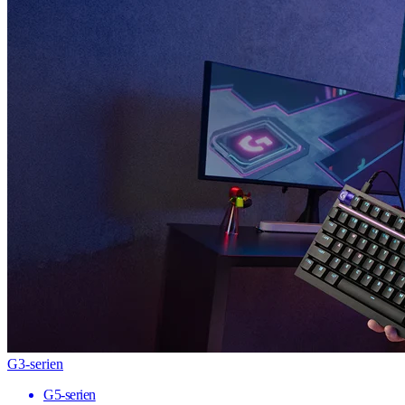
G3-serien
G5-serien