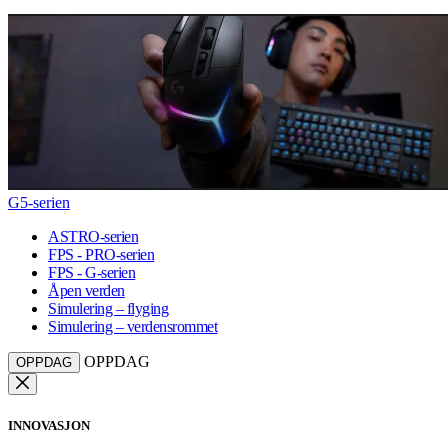
G5-serien
ASTRO-serien
FPS - PRO-serien
FPS - G-serien
Åpen verden
Simulering – flyging
Simulering – verdensrommet
OPPDAG
OPPDAG
INNOVASJON