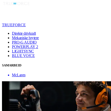
TRUEFORCE
Direkte drivkraft
Mekaniske brytere
PRO-G AUDIO
POWERPLAY 2
LIGHTSYNC
BLUE VO!CE
SAMARBEID
McLaren