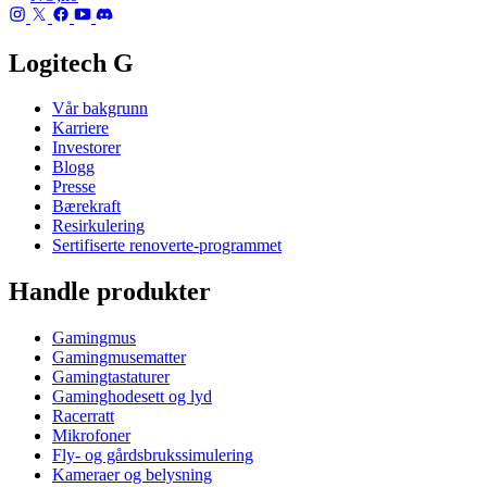
Logitech G
Vår bakgrunn
Karriere
Investorer
Blogg
Presse
Bærekraft
Resirkulering
Sertifiserte renoverte-programmet
Handle produkter
Gamingmus
Gamingmusematter
Gamingtastaturer
Gaminghodesett og lyd
Racerratt
Mikrofoner
Fly- og gårdsbrukssimulering
Kameraer og belysning