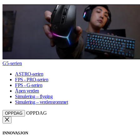
G5-serien
ASTRO-serien
FPS - PRO-serien
FPS - G-serien
Åpen verden
Simulering – flyging
Simulering – verdensrommet
OPPDAG
OPPDAG
INNOVASJON