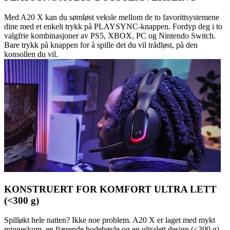
Med A20 X kan du sømløst veksle mellom de to favorittsystemene
dine med et enkelt trykk på PLAYSYNC-knappen. Fordyp deg i to
valgfrie kombinasjoner av PS5, XBOX, PC og Nintendo Switch.
Bare trykk på knappen for å spille det du vil trådløst, på den
konsollen du vil.
KONSTRUERT FOR KOMFORT ULTRA LETT
(<300 g)
Spilløkt hele natten? Ikke noe problem. A20 X er laget med mykt
minneskum, en fjærende hodebøyle og en ultralett design (<300 g),