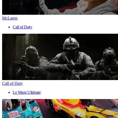
McLaren
Call of Duty
Call of Duty
Le Mans Ultimate