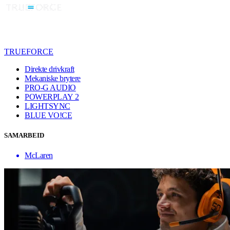
TRUEFORCE
Direkte drivkraft
Mekaniske brytere
PRO-G AUDIO
POWERPLAY 2
LIGHTSYNC
BLUE VO!CE
SAMARBEID
McLaren