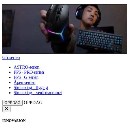
G5-serien
ASTRO-serien
FPS - PRO-serien
FPS - G-serien
Åpen verden
Simulering – flyging
Simulering – verdensrommet
OPPDAG
OPPDAG
INNOVASJON