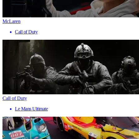
McLaren
Call of Duty
Call of Duty
Le Mans Ultimate