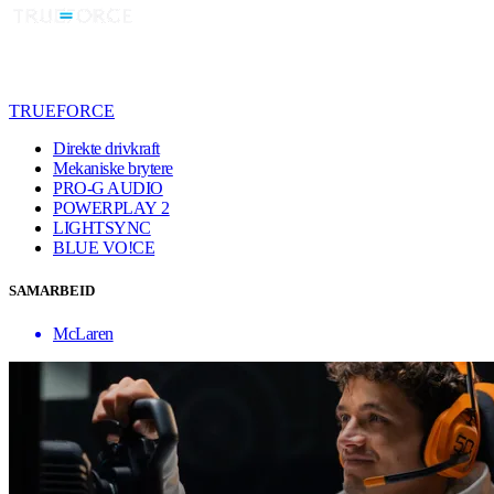
TRUEFORCE
Direkte drivkraft
Mekaniske brytere
PRO-G AUDIO
POWERPLAY 2
LIGHTSYNC
BLUE VO!CE
SAMARBEID
McLaren