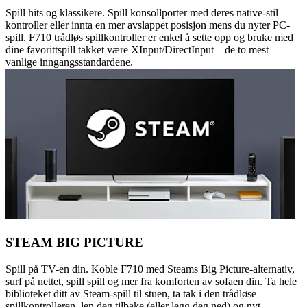
Spill hits og klassikere. Spill konsollporter med deres native-stil
kontroller eller innta en mer avslappet posisjon mens du nyter PC-
spill. F710 trådløs spillkontroller er enkel å sette opp og bruke med
dine favorittspill takket være XInput/DirectInput—de to mest
vanlige inngangsstandardene.
STEAM BIG PICTURE
Spill på TV-en din. Koble F710 med Steams Big Picture-alternativ,
surf på nettet, spill spill og mer fra komforten av sofaen din. Ta hele
biblioteket ditt av Steam-spill til stuen, ta tak i den trådløse
spillkontrolleren, len deg tilbake (eller legg deg ned) og nyt.