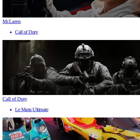
McLaren
Call of Duty
Call of Duty
Le Mans Ultimate