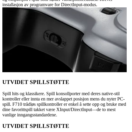
installasjon av programvare for DirectInput-modus.
UTVIDET SPILLSTØTTE
Spill hits og klassikere. Spill konsollporter med deres native-stil
kontroller eller innta en mer avslappet posisjon mens du nyter PC-
spill. F710 trådløs spillkontroller er enkel å sette opp og bruke med
dine favorittspill takket være XInput/DirectInput—de to mest
vanlige inngangsstandardene.
UTVIDET SPILLSTØTTE