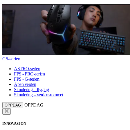
G5-serien
ASTRO-serien
FPS - PRO-serien
FPS - G-serien
Åpen verden
Simulering – flyging
Simulering – verdensrommet
OPPDAG
OPPDAG
INNOVASJON