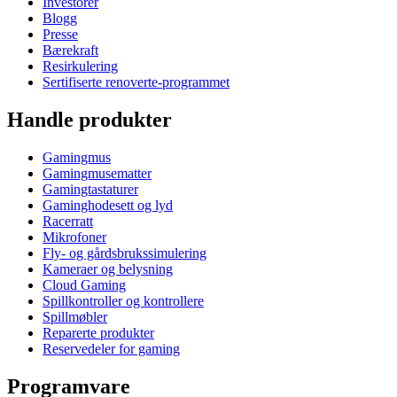
Investorer
Blogg
Presse
Bærekraft
Resirkulering
Sertifiserte renoverte-programmet
Handle produkter
Gamingmus
Gamingmusematter
Gamingtastaturer
Gaminghodesett og lyd
Racerratt
Mikrofoner
Fly- og gårdsbrukssimulering
Kameraer og belysning
Cloud Gaming
Spillkontroller og kontrollere
Spillmøbler
Reparerte produkter
Reservedeler for gaming
Programvare