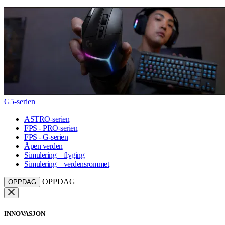
G5-serien
ASTRO-serien
FPS - PRO-serien
FPS - G-serien
Åpen verden
Simulering – flyging
Simulering – verdensrommet
OPPDAG
OPPDAG
INNOVASJON