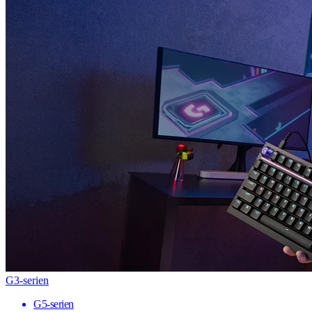
G3-serien
G5-serien