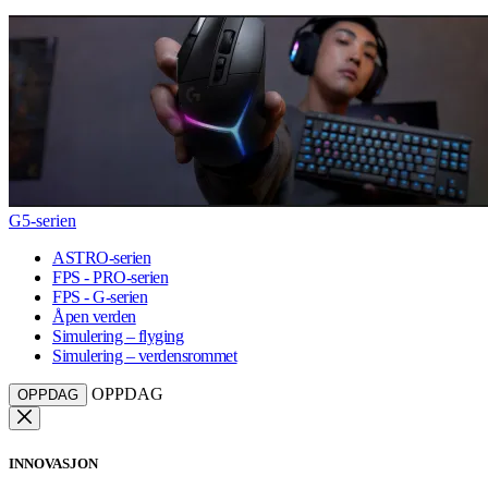
G5-serien
ASTRO-serien
FPS - PRO-serien
FPS - G-serien
Åpen verden
Simulering – flyging
Simulering – verdensrommet
OPPDAG
OPPDAG
INNOVASJON