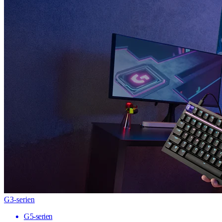
G3-serien
G5-serien