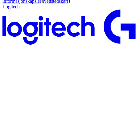
informasjonskapsler
Nettstedskart
Logitech