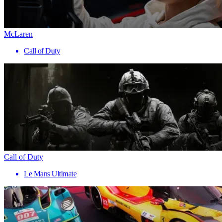
McLaren
Call of Duty
Call of Duty
Le Mans Ultimate