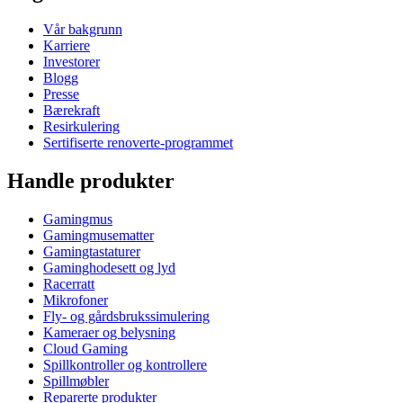
Vår bakgrunn
Karriere
Investorer
Blogg
Presse
Bærekraft
Resirkulering
Sertifiserte renoverte-programmet
Handle produkter
Gamingmus
Gamingmusematter
Gamingtastaturer
Gaminghodesett og lyd
Racerratt
Mikrofoner
Fly- og gårdsbrukssimulering
Kameraer og belysning
Cloud Gaming
Spillkontroller og kontrollere
Spillmøbler
Reparerte produkter