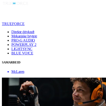
TRUEFORCE
Direkte drivkraft
Mekaniske brytere
PRO-G AUDIO
POWERPLAY 2
LIGHTSYNC
BLUE VO!CE
SAMARBEID
McLaren