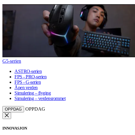
G5-serien
ASTRO-serien
FPS - PRO-serien
FPS - G-serien
Åpen verden
Simulering – flyging
Simulering – verdensrommet
OPPDAG
OPPDAG
INNOVASJON