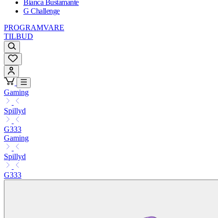
Bianca Bustamante
G Challenge
PROGRAMVARE
TILBUD
Gaming
Spillyd
G333
Gaming
Spillyd
G333