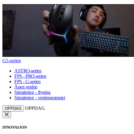
G5-serien
ASTRO-serien
FPS - PRO-serien
FPS - G-serien
Åpen verden
Simulering – flyging
Simulering – verdensrommet
OPPDAG
OPPDAG
INNOVASJON