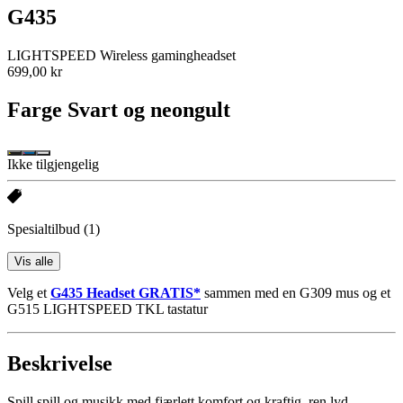
G435
LIGHTSPEED Wireless gamingheadset
699,00 kr
Farge
Svart og neongult
Ikke tilgjengelig
Spesialtilbud
(1)
Vis alle
Velg et
G435 Headset GRATIS*
sammen med en G309 mus og et
G515 LIGHTSPEED TKL tastatur
Beskrivelse
Spill spill og musikk med fjærlett komfort og kraftig, ren lyd.