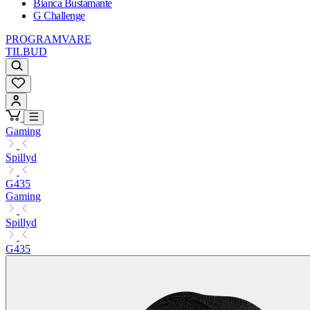
Bianca Bustamante
G Challenge
PROGRAMVARE
TILBUD
Gaming
Spillyd
G435
Gaming
Spillyd
G435