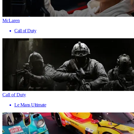
McLaren
Call of Duty
Call of Duty
Le Mans Ultimate