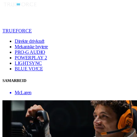
TRUEFORCE
Direkte drivkraft
Mekaniske brytere
PRO-G AUDIO
POWERPLAY 2
LIGHTSYNC
BLUE VO!CE
SAMARBEID
McLaren