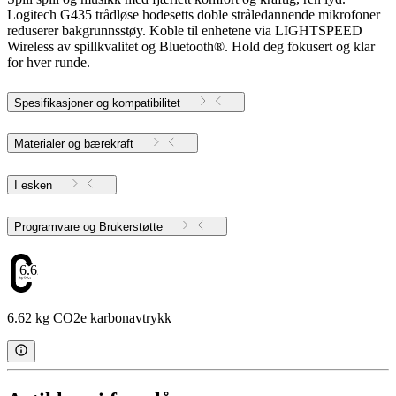
Logitech G435 trådløse hodesetts doble stråledannende mikrofoner
reduserer bakgrunnsstøy. Koble til enhetene via LIGHTSPEED
Wireless av spillkvalitet og Bluetooth®. Hold deg fokusert og klar
for hver runde.
Spesifikasjoner og kompatibilitet
Materialer og bærekraft
I esken
Programvare og Brukerstøtte
6.62
6.62 kg CO2e karbonavtrykk