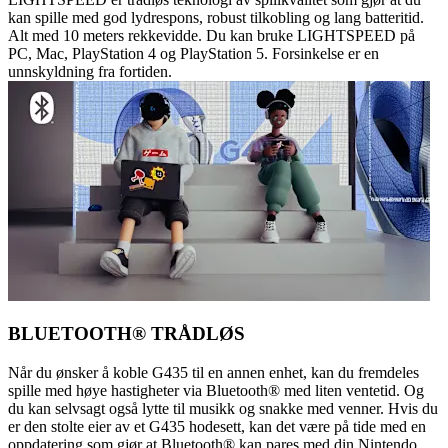
kan spille med god lydrespons, robust tilkobling og lang batteritid.
Alt med 10 meters rekkevidde. Du kan bruke LIGHTSPEED på
PC, Mac, PlayStation 4 og PlayStation 5. Forsinkelse er en
unnskyldning fra fortiden.
BLUETOOTH® TRÅDLØS
Når du ønsker å koble G435 til en annen enhet, kan du fremdeles
spille med høye hastigheter via Bluetooth® med liten ventetid. Og
du kan selvsagt også lytte til musikk og snakke med venner. Hvis du
er den stolte eier av et G435 hodesett, kan det være på tide med en
oppdatering som gjør at Bluetooth® kan pares med din Nintendo