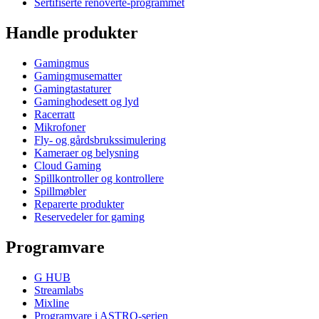
Sertifiserte renoverte-programmet
Handle produkter
Gamingmus
Gamingmusematter
Gamingtastaturer
Gaminghodesett og lyd
Racerratt
Mikrofoner
Fly- og gårdsbrukssimulering
Kameraer og belysning
Cloud Gaming
Spillkontroller og kontrollere
Spillmøbler
Reparerte produkter
Reservedeler for gaming
Programvare
G HUB
Streamlabs
Mixline
Programvare i ASTRO-serien