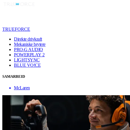
TRUEFORCE
Direkte drivkraft
Mekaniske brytere
PRO-G AUDIO
POWERPLAY 2
LIGHTSYNC
BLUE VO!CE
SAMARBEID
McLaren