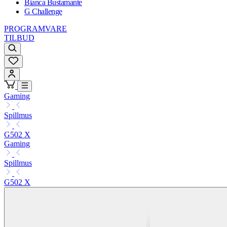
Bianca Bustamante
G Challenge
PROGRAMVARE
TILBUD
Gaming
Spillmus
G502 X
Gaming
Spillmus
G502 X