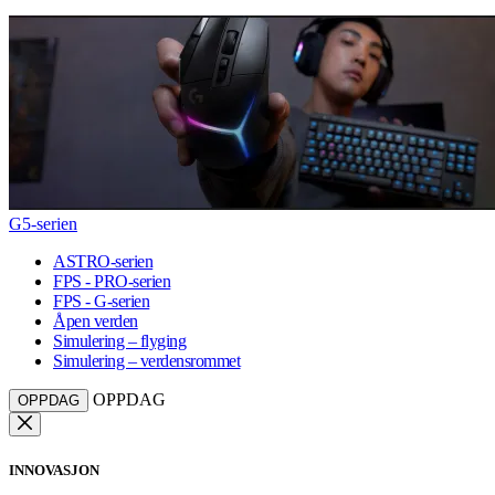
G5-serien
ASTRO-serien
FPS - PRO-serien
FPS - G-serien
Åpen verden
Simulering – flyging
Simulering – verdensrommet
OPPDAG
OPPDAG
INNOVASJON