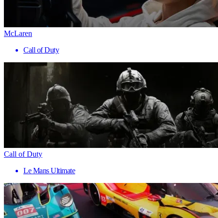
McLaren
Call of Duty
Call of Duty
Le Mans Ultimate