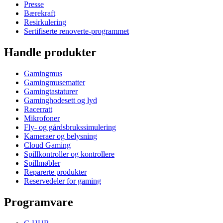
Presse
Bærekraft
Resirkulering
Sertifiserte renoverte-programmet
Handle produkter
Gamingmus
Gamingmusematter
Gamingtastaturer
Gaminghodesett og lyd
Racerratt
Mikrofoner
Fly- og gårdsbrukssimulering
Kameraer og belysning
Cloud Gaming
Spillkontroller og kontrollere
Spillmøbler
Reparerte produkter
Reservedeler for gaming
Programvare