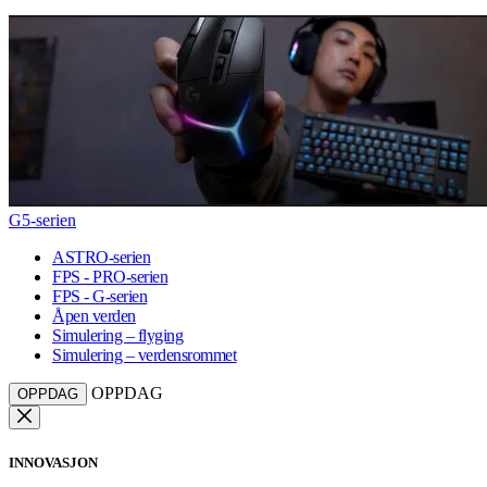
G5-serien
ASTRO-serien
FPS - PRO-serien
FPS - G-serien
Åpen verden
Simulering – flyging
Simulering – verdensrommet
OPPDAG
OPPDAG
INNOVASJON