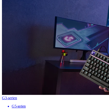
G3-serien
G5-serien