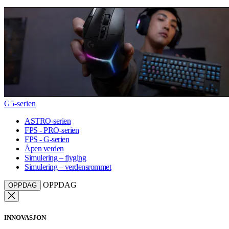
G5-serien
ASTRO-serien
FPS - PRO-serien
FPS - G-serien
Åpen verden
Simulering – flyging
Simulering – verdensrommet
OPPDAG
OPPDAG
INNOVASJON