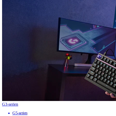
G3-serien
G5-serien