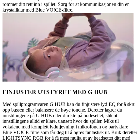
rommet ditt rett inn i spillet. Sørg for at kommunikasjonen din er
krystallklar med Blue VO!CE-filtre.
FINJUSTER UTSTYRET MED G HUB
Med spillprogramvaren G HUB kan du finjustere lyd-EQ for å skru
opp bassen eller balansere de høye tonene. Deretter lagrer du
innstillingene på G HUB eller direkte på hodesettet, slik at
innstillingene alltid er klare, uansett hvor du spiller. Miks til
vokalene med komplett lydutjevning i mikrofonen og partyklare
Blue VO!CE-filtre som får deg til å høres fantastisk ut. Bruk deretter
LIGHTSYNC RGB for å få mest mulig ut av headsettet ditt med