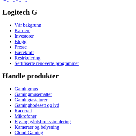
Logitech G
Vår bakgrunn
Karriere
Investorer
Blogg
Presse
Bærekraft
Resirkulering
Sertifiserte renoverte-programmet
Handle produkter
Gamingmus
Gamingmusematter
Gamingtastaturer
Gaminghodesett og lyd
Racerratt
Mikrofoner
Fly- og gårdsbrukssimulering
Kameraer og belysning
Cloud Gaming