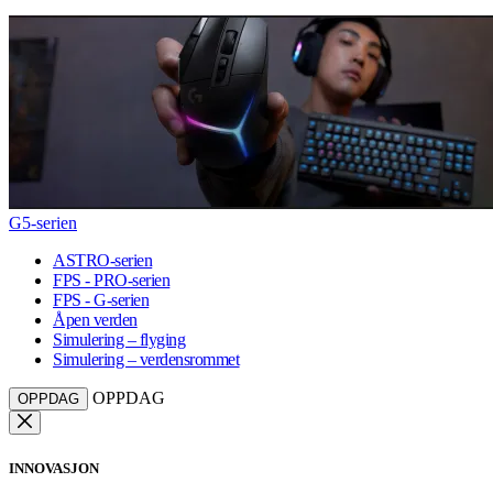
G5-serien
ASTRO-serien
FPS - PRO-serien
FPS - G-serien
Åpen verden
Simulering – flyging
Simulering – verdensrommet
OPPDAG
OPPDAG
INNOVASJON