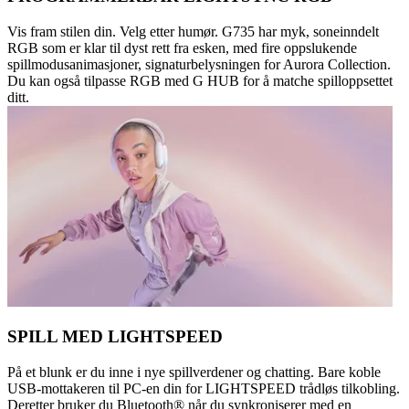
Vis fram stilen din. Velg etter humør. G735 har myk, soneinndelt
RGB som er klar til dyst rett fra esken, med fire oppslukende
spillmodusanimasjoner, signaturbelysningen for Aurora Collection.
Du kan også tilpasse RGB med G HUB for å matche spilloppsettet
ditt.
SPILL MED LIGHTSPEED
På et blunk er du inne i nye spillverdener og chatting. Bare koble
USB-mottakeren til PC-en din for LIGHTSPEED trådløs tilkobling.
Deretter bruker du Bluetooth® når du synkroniserer med en