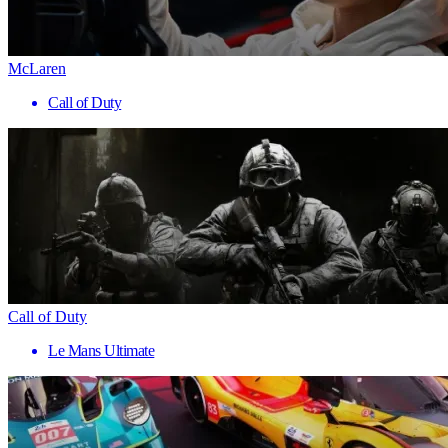
McLaren
Call of Duty
Call of Duty
Le Mans Ultimate