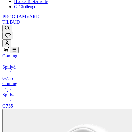
Bianca Bustamante
G Challenge
PROGRAMVARE
TILBUD
Gaming
Spillyd
G735
Gaming
Spillyd
G735