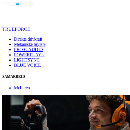
TRUEFORCE
Direkte drivkraft
Mekaniske brytere
PRO-G AUDIO
POWERPLAY 2
LIGHTSYNC
BLUE VO!CE
SAMARBEID
McLaren