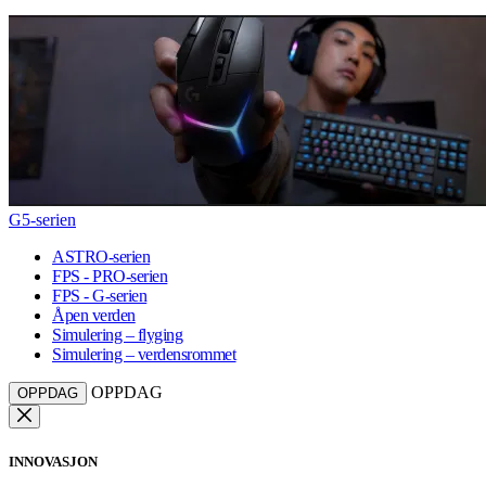
G5-serien
ASTRO-serien
FPS - PRO-serien
FPS - G-serien
Åpen verden
Simulering – flyging
Simulering – verdensrommet
OPPDAG
OPPDAG
INNOVASJON