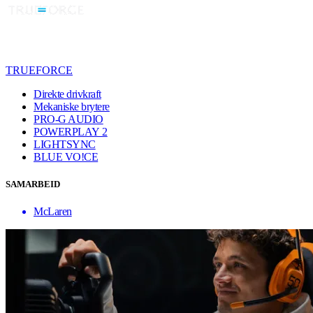
TRUEFORCE
Direkte drivkraft
Mekaniske brytere
PRO-G AUDIO
POWERPLAY 2
LIGHTSYNC
BLUE VO!CE
SAMARBEID
McLaren