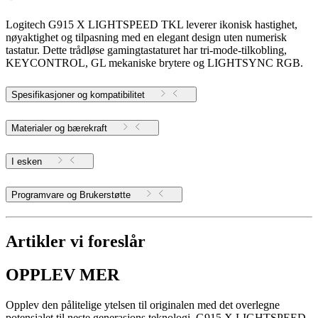
Logitech G915 X LIGHTSPEED TKL leverer ikonisk hastighet,
nøyaktighet og tilpasning med en elegant design uten numerisk
tastatur. Dette trådløse gamingtastaturet har tri-mode-tilkobling,
KEYCONTROL, GL mekaniske brytere og LIGHTSYNC RGB.
Spesifikasjoner og kompatibilitet
Materialer og bærekraft
I esken
Programvare og Brukerstøtte
Artikler vi foreslår
OPPLEV MER
Opplev den pålitelige ytelsen til originalen med det overlegne
potensialet til neste generasjons teknologi. G915 X LIGHTSPEED