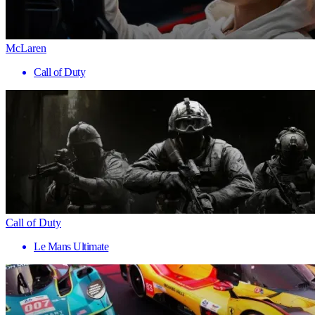
McLaren
Call of Duty
Call of Duty
Le Mans Ultimate