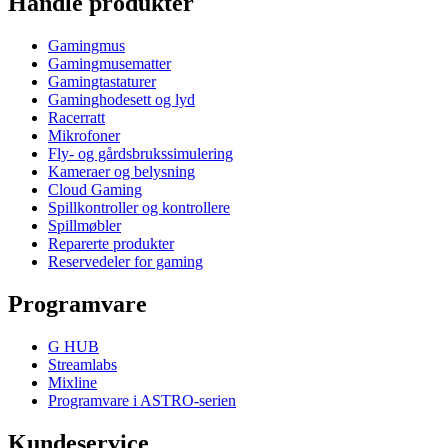
Handle produkter
Gamingmus
Gamingmusematter
Gamingtastaturer
Gaminghodesett og lyd
Racerratt
Mikrofoner
Fly- og gårdsbrukssimulering
Kameraer og belysning
Cloud Gaming
Spillkontroller og kontrollere
Spillmøbler
Reparerte produkter
Reservedeler for gaming
Programvare
G HUB
Streamlabs
Mixline
Programvare i ASTRO-serien
Kundeservice