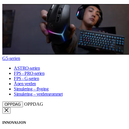
G5-serien
ASTRO-serien
FPS - PRO-serien
FPS - G-serien
Åpen verden
Simulering – flyging
Simulering – verdensrommet
OPPDAG
OPPDAG
INNOVASJON