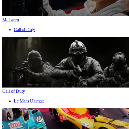
McLaren
Call of Duty
Call of Duty
Le Mans Ultimate