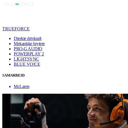
TRUEFORCE
Direkte drivkraft
Mekaniske brytere
PRO-G AUDIO
POWERPLAY 2
LIGHTSYNC
BLUE VO!CE
SAMARBEID
McLaren